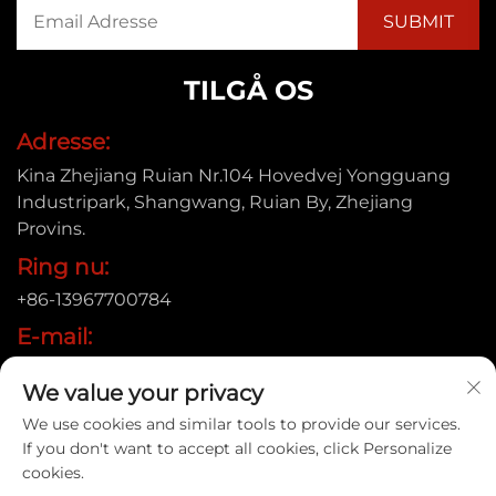
TILGÅ OS
Adresse:
Kina Zhejiang Ruian Nr.104 Hovedvej Yongguang
Industripark, Shangwang, Ruian By, Zhejiang
Provins.
Ring nu:
+86-13967700784
E-mail:
[email protected]
We value your privacy
We use cookies and similar tools to provide our services.
If you don't want to accept all cookies, click Personalize
Copyright © 2025 Ruian Xinye Packaging Machine Co.,Ltd |
cookies.
Privatlivspolitik