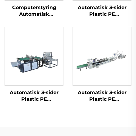
Computerstyring
Automatisk 3-sider
Automatisk
Plastic PE
Hulstempel Plast
Luftboblefilm Tøjpose
HDPE LDPE Tøjpose
Maskine
Maskine
Automatisk 3-sider
Automatisk 3-sider
Plastic PE
Plastic PE
Luftboblefilm Tøjpose
Luftboblefilm Tøjpose
Maskine
Maskine