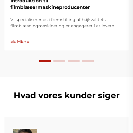
Introduktion til
filmblæsermaskineproducenter
Vi specialiserer os i fremstilling af højkvalitets
filmblæsningmaskiner og er engageret i at levere
innovative løsninger til plastikindpakningsindustrien.
Vores filmblæsningmaskiner anvender avanceret
SE MERE
teknologi, er højtydende, energieffektive og stabile,
og er egnet til produktion af forskellige typer
plastfilm.
Hvad vores kunder siger