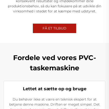
konsekvent resultater og imødekommer dine
produktionsbehov, så du kan fokusere på at udvikle din
virksomhed i stedet for at kæmpe med udstyret.
FÅ ET TILBUD
Fordele ved vores PVC-
taskemaskine
Lettet at sætte op og bruge
Du behøver ikke at være en teknisk ekspert for at
betjene denne maskine. Driften er meget simpel. Det