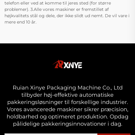
telefon eller ved at komme til jeres sted (for større
problemer). 3.Alle vores maskiner er fremstillet af
højkvalitets stål og dele, der ikke slidt ud nemt. De vil vare i
mere end 10 år.
Ruian Xinye Packaging Machine Co., Ltd
tilbyder høj-effektive automatiske
pakkeringsløsninger til forskellige industrier.
Vores avancerede maskiner sikrer præcision,
holdbarhed og optimeret produktion. Opdag
pålidelige pakkeringsinnovationer i dag.