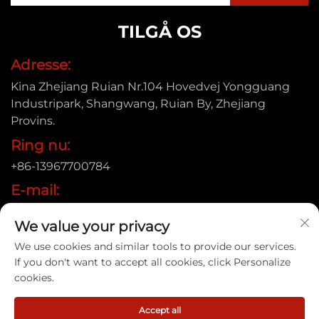
TILGÅ OS
Adresse:
Kina Zhejiang Ruian Nr.104 Hovedvej Yongguang
Industripark, Shangwang, Ruian By, Zhejiang
Provins.
Ring nu:
+86-13967700784
E-mail:
[email protected]
We value your privacy
We use cookies and similar tools to provide our services.
If you don't want to accept all cookies, click Personalize
Copyright © 2025 Ruian Xinye Packaging Machine Co.,Ltd |
cookies.
Privatlivspolitik
Accept all