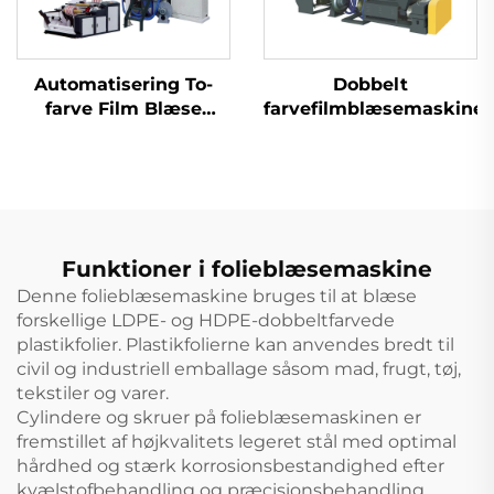
Automatisering To-
Dobbelt
farve Film Blæse
farvefilmblæsemaskine
Ekstrusionsmaskine
To farver Striped
Blown Plastic PE Film
Ekstruder Maskine
Funktioner i folieblæsemaskine
Denne folieblæsemaskine bruges til at blæse
forskellige LDPE- og HDPE-dobbeltfarvede
plastikfolier. Plastikfolierne kan anvendes bredt til
civil og industriell emballage såsom mad, frugt, tøj,
tekstiler og varer.
Cylindere og skruer på folieblæsemaskinen er
fremstillet af højkvalitets legeret stål med optimal
hårdhed og stærk korrosionsbestandighed efter
kvælstofbehandling og præcisionsbehandling.