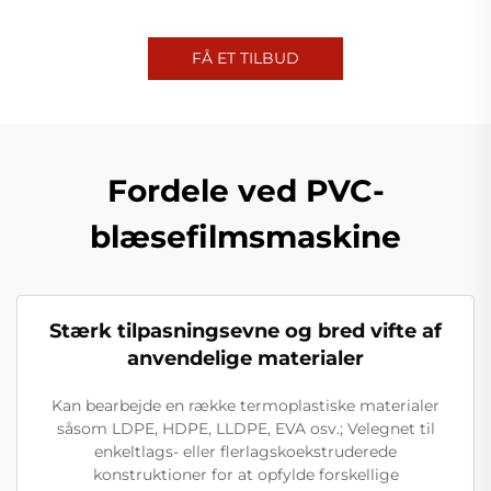
FÅ ET TILBUD
Fordele ved PVC-
blæsefilmsmaskine
Stærk tilpasningsevne og bred vifte af
anvendelige materialer
Kan bearbejde en række termoplastiske materialer
såsom LDPE, HDPE, LLDPE, EVA osv.; Velegnet til
enkeltlags- eller flerlagskoekstruderede
konstruktioner for at opfylde forskellige