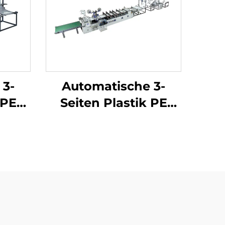
 3-
Automatische 3-
 PE
Seiten Plastik PE
e-
Luftblasefolie-
schine
Taschenmachmaschine