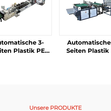
tomatische 3-
Automatische
iten Plastik PE
Seiten Plastik
uftblasefolie-
Luftblasefoli
chenmachmaschine
Taschenmachma
Unsere PRODUKTE