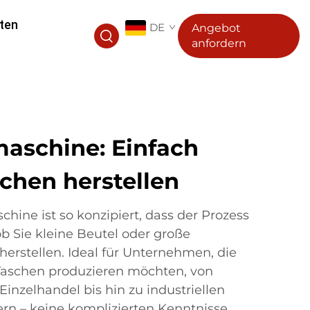
ten
DE
Angebot
anfordern
aschine: Einfach
chen herstellen
ine ist so konzipiert, dass der Prozess
ob Sie kleine Beutel oder große
rstellen. Ideal für Unternehmen, die
 Taschen produzieren möchten, von
inzelhandel bis hin zu industriellen
n – keine komplizierten Kenntnisse