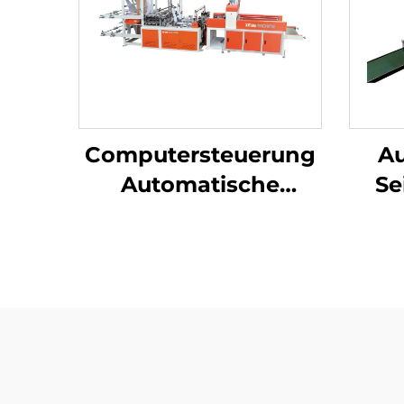
Computersteuerung
Au
Automatische
Se
Locherplastik HDPE
L
LDPE-
Tas
Taschenmaschine