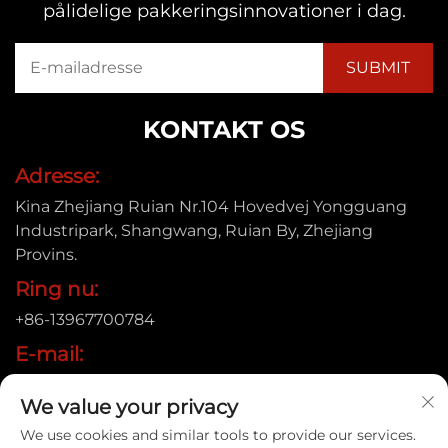
pålidelige pakkeringsinnovationer i dag.
KONTAKT OS
Adresse:
Kina Zhejiang Ruian Nr.104 Hovedvej Yongguang
Industripark, Shangwang, Ruian By, Zhejiang
Provins.
Ring nu:
+86-13967700784
E-mail:
[email protected]
We value your privacy
We use cookies and similar tools to provide our services.