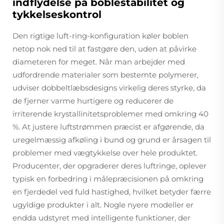
indflydelse på boblestabilitet og
tykkelseskontrol
Den rigtige luft-ring-konfiguration køler boblen
netop nok ned til at fastgøre den, uden at påvirke
diameteren for meget. Når man arbejder med
udfordrende materialer som bestemte polymerer,
udviser dobbeltlæbsdesigns virkelig deres styrke, da
de fjerner varme hurtigere og reducerer de
irriterende krystallinitetsproblemer med omkring 40
%. At justere luftstrømmen præcist er afgørende, da
uregelmæssig afkøling i bund og grund er årsagen til
problemer med vægtykkelse over hele produktet.
Producenter, der opgraderer deres luftringe, oplever
typisk en forbedring i målepræcisionen på omkring
en fjerdedel ved fuld hastighed, hvilket betyder færre
ugyldige produkter i alt. Nogle nyere modeller er
endda udstyret med intelligente funktioner, der