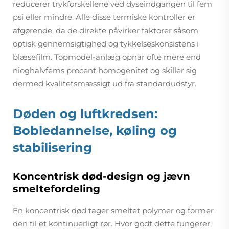
reducerer trykforskellene ved dyseindgangen til fem
psi eller mindre. Alle disse termiske kontroller er
afgørende, da de direkte påvirker faktorer såsom
optisk gennemsigtighed og tykkelseskonsistens i
blæsefilm. Topmodel-anlæg opnår ofte mere end
nioghalvfems procent homogenitet og skiller sig
dermed kvalitetsmæssigt ud fra standardudstyr.
Døden og luftkredsen:
Bobledannelse, køling og
stabilisering
Koncentrisk død-design og jævn
smeltefordeling
En koncentrisk død tager smeltet polymer og former
den til et kontinuerligt rør. Hvor godt dette fungerer,