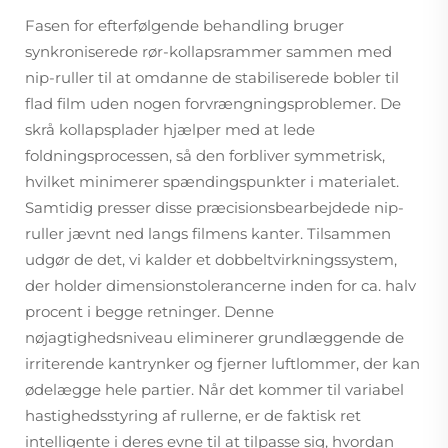
Fasen for efterfølgende behandling bruger
synkroniserede rør-kollapsrammer sammen med
nip-ruller til at omdanne de stabiliserede bobler til
flad film uden nogen forvrængningsproblemer. De
skrå kollapsplader hjælper med at lede
foldningsprocessen, så den forbliver symmetrisk,
hvilket minimerer spændingspunkter i materialet.
Samtidig presser disse præcisionsbearbejdede nip-
ruller jævnt ned langs filmens kanter. Tilsammen
udgør de det, vi kalder et dobbeltvirkningssystem,
der holder dimensionstolerancerne inden for ca. halv
procent i begge retninger. Denne
nøjagtighedsniveau eliminerer grundlæggende de
irriterende kantrynker og fjerner luftlommer, der kan
ødelægge hele partier. Når det kommer til variabel
hastighedsstyring af rullerne, er de faktisk ret
intelligente i deres evne til at tilpasse sig, hvordan