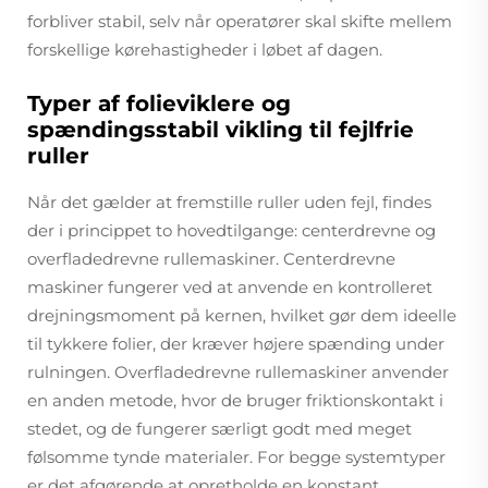
forbliver stabil, selv når operatører skal skifte mellem
forskellige kørehastigheder i løbet af dagen.
Typer af folieviklere og
spændingsstabil vikling til fejlfrie
ruller
Når det gælder at fremstille ruller uden fejl, findes
der i princippet to hovedtilgange: centerdrevne og
overfladedrevne rullemaskiner. Centerdrevne
maskiner fungerer ved at anvende en kontrolleret
drejningsmoment på kernen, hvilket gør dem ideelle
til tykkere folier, der kræver højere spænding under
rulningen. Overfladedrevne rullemaskiner anvender
en anden metode, hvor de bruger friktionskontakt i
stedet, og de fungerer særligt godt med meget
følsomme tynde materialer. For begge systemtyper
er det afgørende at opretholde en konstant