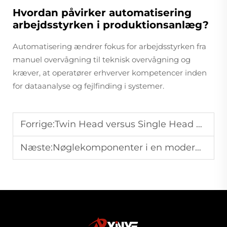
Hvordan påvirker automatisering
arbejdsstyrken i produktionsanlæg?
Automatisering ændrer fokus for arbejdsstyrken fra
manuel overvågning til teknisk overvågning og
kræver, at operatører erhverver kompetencer inden
for dataanalyse og fejlfinding i systemer.
Forrige:
Twin Head versus Single Head filmblæsemaskiner: Indsigter i produktionsstrategi
Næste:
Nøglekomponenter i en moderne filmblæsemaskine