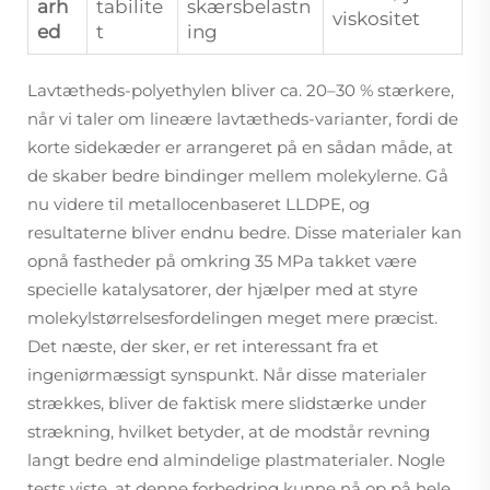
arh
tabilite
skærsbelastn
viskositet
ed
t
ing
Lavtætheds-polyethylen bliver ca. 20–30 % stærkere,
når vi taler om lineære lavtætheds-varianter, fordi de
korte sidekæder er arrangeret på en sådan måde, at
de skaber bedre bindinger mellem molekylerne. Gå
nu videre til metallocenbaseret LLDPE, og
resultaterne bliver endnu bedre. Disse materialer kan
opnå fastheder på omkring 35 MPa takket være
specielle katalysatorer, der hjælper med at styre
molekylstørrelsesfordelingen meget mere præcist.
Det næste, der sker, er ret interessant fra et
ingeniørmæssigt synspunkt. Når disse materialer
strækkes, bliver de faktisk mere slidstærke under
strækning, hvilket betyder, at de modstår revning
langt bedre end almindelige plastmaterialer. Nogle
tests viste, at denne forbedring kunne nå op på hele