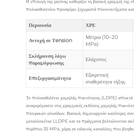
Η επιλογή της ρητίνης καθορίζει τη βασική γραμμή της
πολυαιθυλενίου προσφέρει ξεχωριστά πλεονεκτήματα και
Περιουσία
ΧΡΕ
Μέτρια (10–20
Αντοχή σε Τension
MPa)
Σκλήρυνση λόγω
Ελάχιστες
παραμόρφωσης
Εξαιρετική
Επεξεργασιμότητα
σταθερότητα τήξης
Το πολυαιθυλένιο χαμηλής πυκνότητας (LDPE) αποκτά π
αναφερόμαστε στις γραμμικές εκδόσεις χαμηλής πυκνότ
πλευρικών αλυσίδων. Βασικά, δημιουργούν καλύτερες συ
μεταλλοκένια LLDPE και τα πράγματα βελτιώνονται ακό
περίπου 35 MPa, χάρη σε ειδικούς καταλύτες που βοηθο