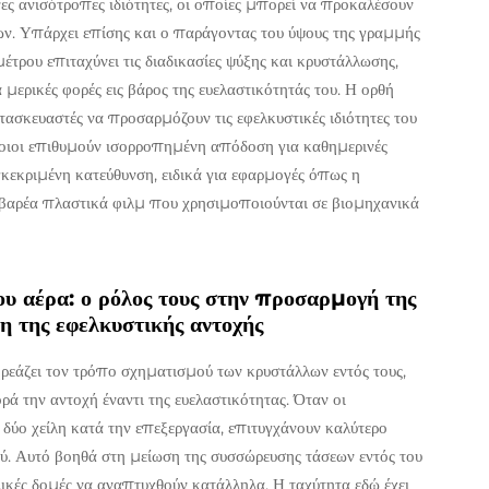
νες ανισότροπες ιδιότητες, οι οποίες μπορεί να προκαλέσουν
ων. Υπάρχει επίσης και ο παράγοντας του ύψους της γραμμής
τρου επιταχύνει τις διαδικασίες ψύξης και κρυστάλλωσης,
μερικές φορές εις βάρος της ευελαστικότητάς του. Η ορθή
ασκευαστές να προσαρμόζουν τις εφελκυστικές ιδιότητες του
ποιοι επιθυμούν ισορροπημένη απόδοση για καθημερινές
υγκεκριμένη κατεύθυνση, ειδικά για εφαρμογές όπως η
 βαρέα πλαστικά φιλμ που χρησιμοποιούνται σε βιομηχανικά
ου αέρα: ο ρόλος τους στην προσαρμογή της
η της εφελκυστικής αντοχής
ηρεάζει τον τρόπο σχηματισμού των κρυστάλλων εντός τους,
ρά την αντοχή έναντι της ευελαστικότητας. Όταν οι
δύο χείλη κατά την επεξεργασία, επιτυγχάνουν καλύτερο
ού. Αυτό βοηθά στη μείωση της συσσώρευσης τάσεων εντός του
ικές δομές να αναπτυχθούν κατάλληλα. Η ταχύτητα εδώ έχει