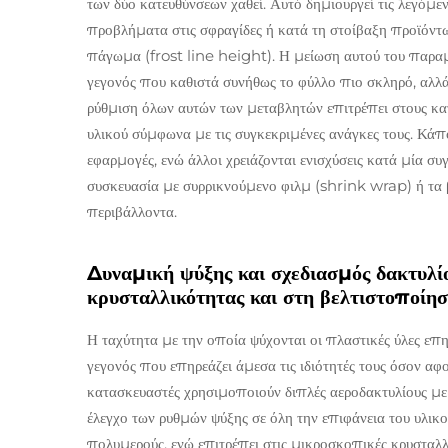
των δύο κατευθύνσεων χαθεί. Αυτό δημιουργεί τις λεγόμε
προβλήματα στις σφραγίδες ή κατά τη στοίβαξη προϊόντ
πάγωμα (frost line height). Η μείωση αυτού του παραμέ
γεγονός που καθιστά συνήθως το φύλλο πιο σκληρό, αλλά 
ρύθμιση όλων αυτών των μεταβλητών επιτρέπει στους κατ
υλικού σύμφωνα με τις συγκεκριμένες ανάγκες τους. Κά
εφαρμογές, ενώ άλλοι χρειάζονται ενισχύσεις κατά μία σ
συσκευασία με συρρικνούμενο φιλμ (shrink wrap) ή τα
περιβάλλοντα.
Δυναμική ψύξης και σχεδιασμός δακτυλί
κρυσταλλικότητας και στη βελτιστοποίησ
Η ταχύτητα με την οποία ψύχονται οι πλαστικές ύλες επ
γεγονός που επηρεάζει άμεσα τις ιδιότητές τους όσον αφο
κατασκευαστές χρησιμοποιούν διπλές αεροδακτυλίους με 
έλεγχο των ρυθμών ψύξης σε όλη την επιφάνεια του υλικ
πολυμερούς, ενώ επιτρέπει στις μικροσκοπικές κρυσταλλ