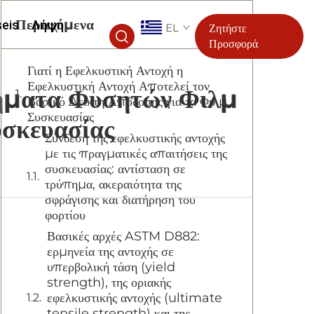
Περιεχόμενα
seis
Λήψη
EL
Ζητήστε
Προσφορά
Γιατί η Εφελκυστική Αντοχή η
Εφελκυστική Αντοχή Αποτελεί τον
νήματα Φυσητών Φιλμ
Βασικό Δείκτη Απόδοσης για τα Φιλμ
Συσκευασίας
υσκευασίας
Σύνδεση της εφελκυστικής αντοχής
με τις πραγματικές απαιτήσεις της
συσκευασίας: αντίσταση σε
τρύπημα, ακεραιότητα της
σφράγισης και διατήρηση του
φορτίου
Βασικές αρχές ASTM D882:
ερμηνεία της αντοχής σε
υπερβολική τάση (yield
strength), της οριακής
εφελκυστικής αντοχής (ultimate
tensile strength) και της