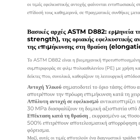
οι τιμές εφελκυστικής αντοχής φαίνονται εντυπωσιακές σ
επίδοσή τους καθημερινά, σε πραγματικές συνθήκες μετ
Βασικές αρχές ASTM D882: ερμηνεία τη
strength), της οριακής εφελκυστικής α
της επιμήκυνσης στη θραύση (elongati
Το ASTM D882 είναι η βιομηχανική προτυποποιημένη μ
συμπεριφοράς σε φιλμ πολυαιθυλενίου (PE) με χρήση κα
δείκτες που, συνολικά, καθορίζουν τη λειτουργική απόδοσ
Αντοχή Υλικού
σηματοδοτεί το όριο τάσης όπου
αποτρέπουν την πρόωρη επιμήκυνση κατά τη χειρι
Απόλυτη αντοχή σε εφελκυσμό
αντικατοπτρίζει 
30 MPa διασφαλίζουν τη δομική αξιοπιστία υπό 
Επέκταση κατά τη θραύση
, εκφρασμένο ως ποσο
500% επιτρέπουν αποτελεσματική απορρόφηση εν
φόρτισμα.
Μαζί, αυτές οι τιμές αποτελούν ένα διαγνωστικό τριάδιο 