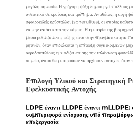
μεγάλη σημασία. Η γρήγορη ψύξη δημιουργεί πολλούς μικ
ανθεκτικό σε κρούσεις και τρύπημα. Αντιθέτως, η αργή ψύ
σφαιροειδείς κρύσταλλοι (spherulites), οι οποίες καθισ
να μην σπάει κατά την κάμψη. Η εμπειρία της βιομηχανί
μέσω ρυθμιζόμενης ψύξης είναι στην πραγματικότητα π
ρητινών, όταν επιδιώκεται η επίτευξη συγκεκριμένων μηχ
αεροδακτυλίους εμποδίζει επίσης την ταλάντωση φυσαλί
σημεία, όπου θα μπορούσαν να αρχίσουν αστοχίες όταν 
Επιλογή Υλικού και Στρατηγική 
Εφελκυστικής Αντοχής
LDPE έναντι LLDPE έναντι mLLDPE: συγ
συμπεριφορά ενίσχυσης υπό παραμόρφωσ
επεξεργασία