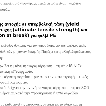
το χαρτί, αυτό που πραγματικά μετράει είναι η αξιόπιστη
αφοράς.
ς αντοχής σε υπερβολική τάση (yield
ντοχής (ultimate tensile strength) και
on at break) για φιλμ PE
έθοδος δοκιμής για τον προσδιορισμό της εφελκυστικής
θολικών μηχανών δοκιμής. Παρέχει τρεις αλληλεξαρτώμενους
η:
 αρχίζει η μόνιμη παραμόρφωση—τιμές ≥18 MPa
στική επεξεργασία.
τη μέγιστη φορτίου πριν από την καταστροφή—τιμές
δυναμικά φορτία.
στό, δείχνει την ανοχή σε παραμόρφωση—τιμές 300–
έργειας κατά την πρόσκρουση ή υπό αιφνίδιο
που καθοδηγεί τις αποφάσεις σχετικά με το υλικό και τη