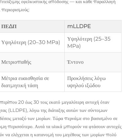
 επιτεύξιμης εφελκυστικής απόδοσης — και κάθε παραλλαγή
 περιορισμούς:
ΠΕΔΠ
mLLDPE
Υψηλότερη (25–35
Υψηλότερη (20–30 MPa)
MPa)
Μετριοπαθής
Έντονο
Μέτρια ευαισθησία σε
Προκλήσεις λόγω
διατμητική τάση
υψηλού ιξώδου
ερίπου 20 έως 30 τοις εκατό μεγαλύτερη αντοχή όταν
ητας (LLDPE), λόγω της διάταξης αυτών των σύντομων
νδέσεις μεταξύ των μορίων. Τώρα περνάμε στο βασισμένο σε
μη περισσότερο. Αυτά τα υλικά μπορούν να φτάσουν αντοχές
ύν να ελέγχεται η κατανομή του μεγέθους των μορίων πολύ