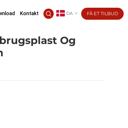
wnload
Kontakt
DA
FÅ ET TILBUD
dbrugsplast Og
n