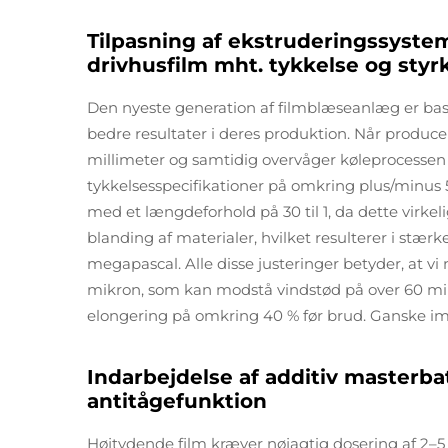
Tilpasning af ekstruderingssysteme
drivhusfilm mht. tykkelse og styr
Den nyeste generation af filmblæseanlæg er base
bedre resultater i deres produktion. Når produce
millimeter og samtidig overvåger køleprocessen
tykkelsesspecifikationer på omkring plus/minus 5
med et længdeforhold på 30 til 1, da dette virk
blanding af materialer, hvilket resulterer i stærke
megapascal. Alle disse justeringer betyder, at vi 
mikron, som kan modstå vindstød på over 60 mile
elongering på omkring 40 % før brud. Ganske imp
Indarbejdelse af additiv masterba
antitågefunktion
Højtydende film kræver nøjagtig dosering af 2–5 