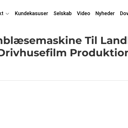
kt
Kundekasuser
Selskab
Video
Nyheder
Do
mblæsemaskine Til Lan
Drivhusefilm Produktio