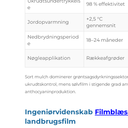
Ukrudtsundertrykkels
98 % effektivitet
e
+2,5 °C
Jordopvarmning
gennemsnit
Nedbrydningsperiod
18–24 måneder
e
Nøgleapplikation
Rækkeafgrøder
Sort mulch dominerer grøntsagsdyrkningssektor
ukrudtskontrol, mens sølvfilm i stigende grad a
anthocyaninproduktion.
Ingeniørvidenskab
Filmblæ
landbrugsfilm