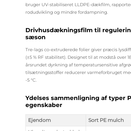
bruger UV-stabiliseret LLDPE-dækfilm, rapporter
rodudvikling og mindre fordampning.
Drivhusdækningsfilm til regulerin
sæson
Tre-lags co-extruderede folier giver præcis lysdi
(±5 % RF stabilitet). Designet til at modstå over 
årsrundet dyrkning af temperatursensitive afgr
tilsætningsstoffer reducerer varmeforbruget med
-5 °C.
Ydelses sammenligning af typer P
egenskaber
Ejendom
Sort PE mulch