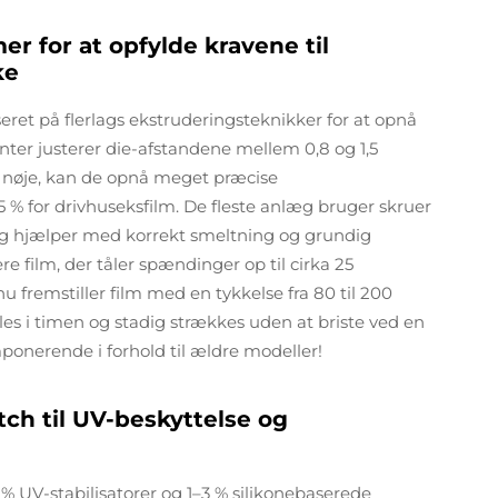
r for at opfylde kravene til
ke
ret på flerlags ekstruderingsteknikker for at opnå
nter justerer die-afstandene mellem 0,8 og 1,5
 nøje, kan de opnå meget præcise
 % for drivhuseksfilm. De fleste anlæg bruger skruer
elig hjælper med korrekt smeltning og grundig
re film, der tåler spændinger op til cirka 25
nu fremstiller film med en tykkelse fra 80 til 200
s i timen og stadig strækkes uden at briste ved en
onerende i forhold til ældre modeller!
tch til UV-beskyttelse og
% UV-stabilisatorer og 1–3 % silikonebaserede