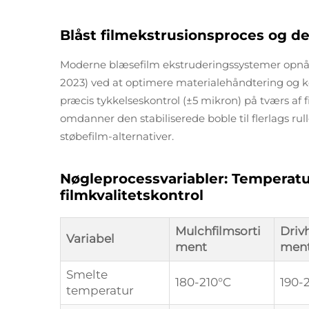
Blåst filmekstrusionsproces og d
Moderne blæsefilm ekstruderingssystemer opnår
2023) ved at optimere materialehåndtering og 
præcis tykkelseskontrol (±5 mikron) på tværs af 
omdanner den stabiliserede boble til flerlags ru
støbefilm-alternativer.
Nøgleprocessvariabler: Temperatu
filmkvalitetskontrol
Mulchfilmsorti
Driv
Variabel
ment
men
Smelte
180-210°C
190-
temperatur