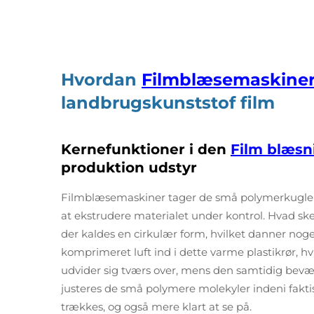
Hvordan
Filmblæsemaskine
landbrugskunststof film
Kernefunktioner i den
Film blæs
produktion udstyr
Filmblæsemaskiner tager de små polymerkugler 
at ekstrudere materialet under kontrol. Hvad sk
der kaldes en cirkulær form, hvilket danner noget
komprimeret luft ind i dette varme plastikrør, hvilk
udvider sig tværs over, mens den samtidig bevæg
justeres de små polymere molekyler indeni faktis
trækkes, og også mere klart at se på.