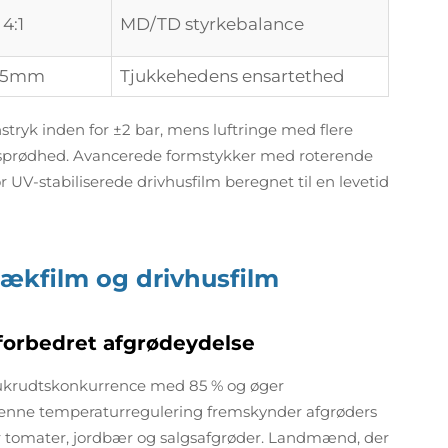
 4:1
MD/TD styrkebalance
2,5mm
Tjukkehedens ensartethed
ryk inden for ±2 bar, mens luftringe med flere
re sprødhed. Avancerede formstykker med roterende
 UV-stabiliserede drivhusfilm beregnet til en levetid
ækfilm og drivhusfilm
forbedret afgrødeydelse
r ukrudtskonkurrence med 85 % og øger
Denne temperaturregulering fremskynder afgrøders
 tomater, jordbær og salgsafgrøder. Landmænd, der