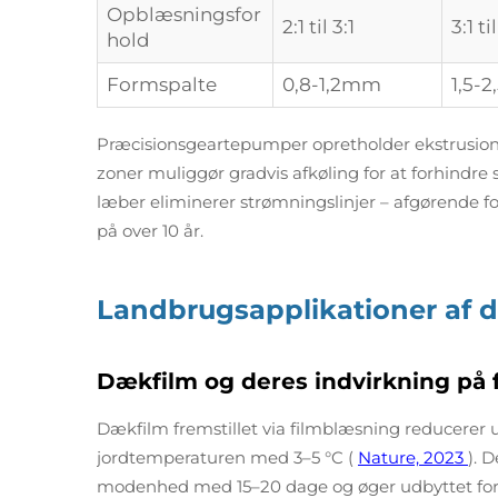
Opblæsningsfor
2:1 til 3:1
3:1 til
hold
Formspalte
0,8-1,2mm
1,5-
Præcisionsgeartepumper opretholder ekstrusionst
zoner muliggør gradvis afkøling for at forhind
læber eliminerer strømningslinjer – afgørende for
på over 10 år.
Landbrugsapplikationer af d
Dækfilm og deres indvirkning på 
Dækfilm fremstillet via filmblæsning reducere
jordtemperaturen med 3–5 °C (
Nature, 2023
). 
modenhed med 15–20 dage og øger udbyttet for