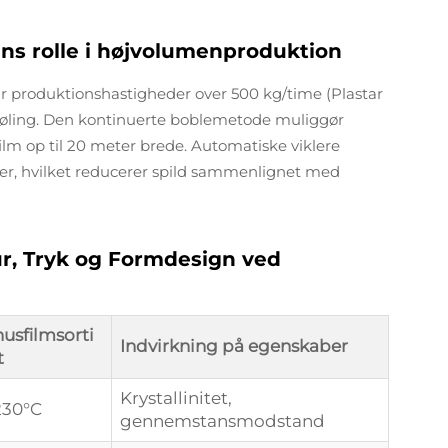
ens rolle i højvolumenproduktion
 produktionshastigheder over 500 kg/time (Plastar
køling. Den kontinuerte boblemetode muliggør
film op til 20 meter brede. Automatiske viklere
ller, hvilket reducerer spild sammenlignet med
r, Tryk og Formdesign ved
husfilmsorti
Indvirkning på egenskaber
t
Krystallinitet,
230°C
gennemstansmodstand