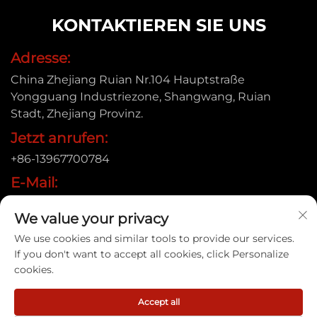
KONTAKTIEREN SIE UNS
Adresse:
China Zhejiang Ruian Nr.104 Hauptstraße
Yongguang Industriezone, Shangwang, Ruian
Stadt, Zhejiang Provinz.
Jetzt anrufen:
+86-13967700784
E-Mail:
[email protected]
We value your privacy
We use cookies and similar tools to provide our services.
If you don't want to accept all cookies, click Personalize
Urheberrecht © 2025 Ruian Xinye Packaging Machine
cookies.
Co.,Ltd |
Datenschutzrichtlinie
Accept all