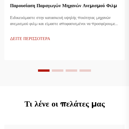
Παρουσίαση Παραγωγών Μηχανών Ανεμισμού Φιλμ
Ειδικευόμαστε στην κατασκευή υψηλής ποιότητας μηχανών
ανεμισμού φιλμ και είμαστε αποφασισμένοι να προσφέρουμε
καινοτόμες λύσεις για τη βιομηχανία πλαστικής συσκευασίας.
Οι μηχανές ανεμισμού φιλμ μας χρησιμοποιούν προηγμένη
ΔΕΙΤΕ ΠΕΡΙΣΣΟΤΕΡΑ
τεχνολογία, είναι υψίστης αποδοτικότητας, οικονομικές και
σταθερές, και είναι προσαρμοσμένες για την παραγωγή
διάφορων πλαστικών φιλμ.
Τι λένε οι πελάτες μας