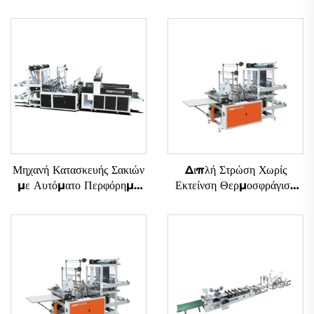
Μηχανή Κατασκευής Σακιών
Διπλή Στρώση Χωρίς
με Αυτόματο Περφόρημα
Εκτείνση Θερμοσφράγιση
υπό Ελέγχο Υπολογιστή
Ψυγμένη Εντομοβολιά
Φτιάχνουσα Μηχανή