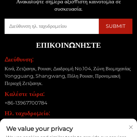
Ανακαλύψτε σήμερα αξιόπιστη καινοτομία σε
συσκευασία.
ΕΠΙΚΟΙΝΩΝΉΣΤΕ
Διεύθυνση:
Κινά, Ζετζιανγκ, Ρουιαν, Διαδρομή No.104, Ζώνη Βιομηχανίας
Yongguang, Shangwang, Πόλη Ρουιαν, Προνομιακή
Περιοχή Ζετζιανγκ.
Καλέστε τώρα:
+86-13967700784
Ηλ. ταχυδρομείο:
[email protected]
We value your privacy