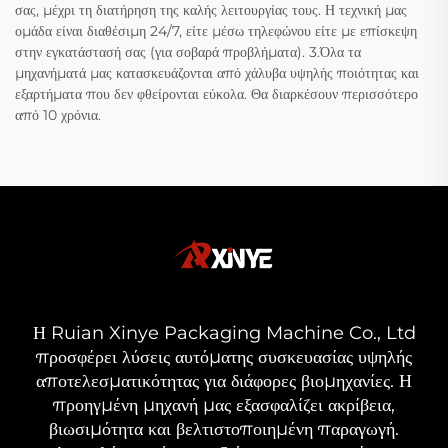
σας, μέχρι τη διατήρηση της καλής λειτουργίας τους. Η τεχνική μας
ομάδα είναι διαθέσιμη 24/7, είτε μέσω τηλεφώνου είτε με επίσκεψη
στην εγκατάστασή σας (για σοβαρά προβλήματα). 3.Όλα τα
μηχανήματά μας κατασκευάζονται από χάλυβα υψηλής ποιότητας και
εξαρτήματα που δεν φθείρονται εύκολα. Θα διαρκέσουν περισσότερο
από 10 χρόνια.
Η Ruian Xinye Packaging Machine Co., Ltd
προσφέρει λύσεις αυτόματης συσκευασίας υψηλής
αποτελεσματικότητας για διάφορες βιομηχανίες. Η
προηγμένη μηχανή μας εξασφαλίζει ακρίβεια,
βιωσιμότητα και βελτιστοποιημένη παραγωγή.