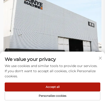
We value your privacy
We use cookies and similar tools to provide our services.
If you don't want to accept all cookies, click Personalize
cookies.
Warum uns wählen
Accept all
1) Expertise: Wir konzentrieren uns darauf, Anlagen zur
Herstellung von Kunststoffbeuteln zu bauen und reale
Personalize cookies
Probleme auf Ihrer Produktionslinie (Verstopfungen, Abfall)
bei Tausenden von Betrieben zu lösen.