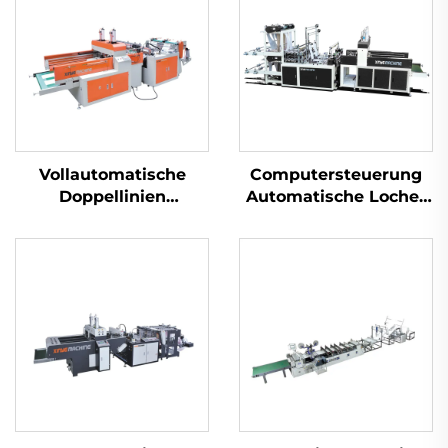
Vollautomatische
Computersteuerung
Doppellinien
Automatische Locher
Hochgeschwindigkeitsmaschine
Beutelherstellungsanlag
für die Herstellung
von Plastik-T-Shirt-
Beuteln