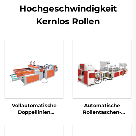
Hochgeschwindigkeit
Kernlos Rollen
Vollautomatische
Automatische
Doppellinien
Rollentaschen-
Hochgeschwindigkeitsmaschine
Maschine mit
für die Herstellung
Fädelfunktion
von Plastik-T-Shirt-