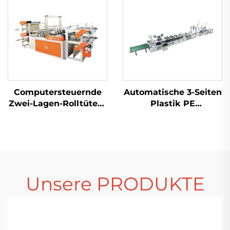
Beuteln
Computersteuernde
Automatische 3-Seiten
Zwei-Lagen-Rolltüten-
Plastik PE
Maschine für Trag-
Luftblasefolie-
und Flachtüten
Taschenmachmaschine
Unsere PRODUKTE