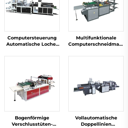
Computersteuerung
Multifunktionale
Automatische Locher
Computerschneidmasch
Beutelherstellungsanlage
für Thermotüten
Bogenförmige
Vollautomatische
Verschlusstüten-
Doppellinien