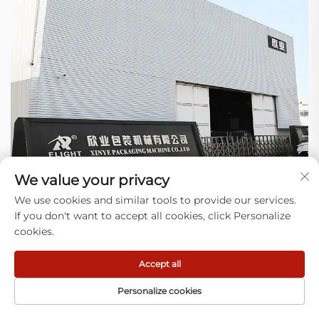
We value your privacy
We use cookies and similar tools to provide our services.
Warum uns wählen
If you don't want to accept all cookies, click Personalize
cookies.
1) Expertise: Wir konzentrieren uns darauf, Anlagen zur
Herstellung von Kunststoffbeuteln zu bauen und reale
Accept all
Probleme auf Ihrer Produktionslinie (Verstopfungen, Abfall)
bei Tausenden von Betrieben zu lösen.
Personalize cookies
2) Neueste Technologie: Unser Design hat sich über
mehrere Jahre entwickelt. Jährlich setzen wir