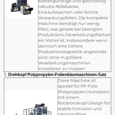
kostengünstige und gleichzeitig
robuste Abfallsäcke,
Einkaufstaschen oder leichte
Verpackungsfolien. Die kompakte
Maschine benötigt nur wenig
Platz, was gerade bei beengten
Produktions-/Verarbeitungsflächen
ein Vorteil ist, insbesondere wenn
dennoch eine höhere
Produktionskapazität angestrebt
wird, ohne in größere
Verarbeitungsmaschinen
investieren zu müssen.
5.
Drehkopf Polypropylen-Folienblasmaschinen-Satz
Diese Maschine ist
speziell für PP-Folie
(Polypropylen) konzipiert,
mit einem
Rotationskopf-Design für
stabile Extrusion und
gleichmäßige