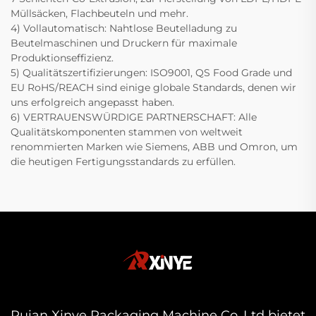
Müllsäcken, Flachbeuteln und mehr.
4) Vollautomatisch: Nahtlose Beutelladung zu
Beutelmaschinen und Druckern für maximale
Produktionseffizienz.
5) Qualitätszertifizierungen: ISO9001, QS Food Grade und
EU RoHS/REACH sind einige globale Standards, denen wir
uns erfolgreich angepasst haben.
6) VERTRAUENSWÜRDIGE PARTNERSCHAFT: Alle
Qualitätskomponenten stammen von weltweit
renommierten Marken wie Siemens, ABB und Omron, um
die heutigen Fertigungsstandards zu erfüllen.
Ruian Xinye Packaging Machine Co.,Ltd bietet