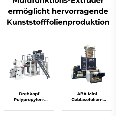
Multifunktions-Extruder
ermöglicht hervorragende
Kunststofffolienproduktion
Drehkopf
ABA Mini
Polypropylen-
Gebläsefolien-
Folienblasmaschinen-
Maschine
Satz