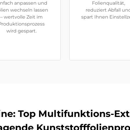
infach anpassen und
Folienqualität,
lien wechseln lassen
reduziert Abfall un
– wertvolle Zeit im
spart Ihnen Einstellze
Produktionsprozess
wird gespart.
ne: Top Multifunktions-Ex
agende Kunststofffolienpr