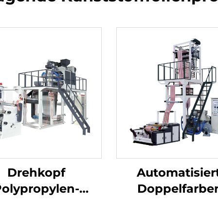
Drehkopf
Automatisier
olypropylen-
Doppelfarbe
enblasmaschinen-
Filmblass-