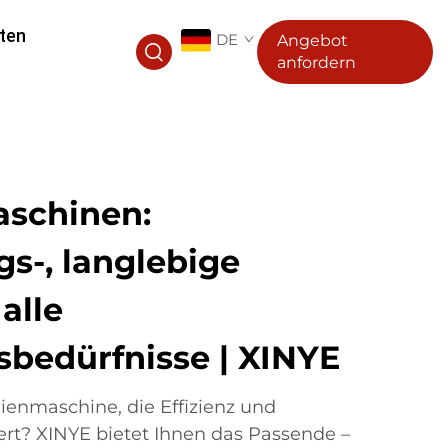
ten
DE
Angebot
anfordern
aschinen:
s-, langlebige
alle
bedürfnisse | XINYE
lienmaschine, die Effizienz und
rt? XINYE bietet Ihnen das Passende –