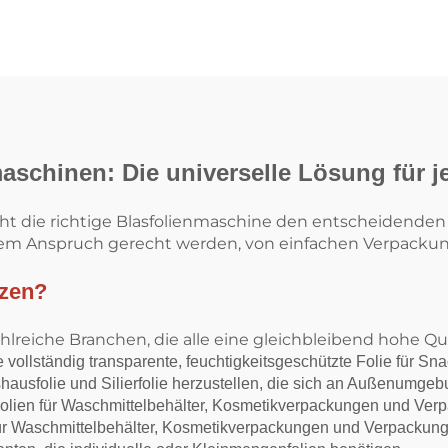
Satz
Extrusionsmasc
Zwei Farben gest
geblasene Kunst
PE Film Extru
Maschine
aschinen: Die universelle Lösung für 
cht die richtige Blasfolienmaschine den entscheidenden
dem Anspruch gerecht werden, von einfachen Verpackun
tzen?
reiche Branchen, die alle eine gleichbleibend hohe Qua
e vollständig transparente, feuchtigkeitsgeschützte Folie für 
hausfolie und Silierfolie herzustellen, die sich an Außenumg
olien für Waschmittelbehälter, Kosmetikverpackungen und Verp
für Waschmittelbehälter, Kosmetikverpackungen und Verpackung