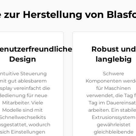
 zur Herstellung von Blasf
enutzerfreundliches
Robust und
Design
langlebig
Intuitive Steuerung
Schwere
mit gut ablesbarem
Komponenten werd
splay vereinfacht die
für Maschinen
Bedienung für neue
verwendet, die Tag f
Mitarbeiter. Viele
Tag im Dauereinsat
Modelle sind mit
arbeiten. Ein stabil
Schnellwechselkits
Extrusionssystem
sgestattet, wodurch
gewährleistet
sich Einstellungen
gleichbleibende