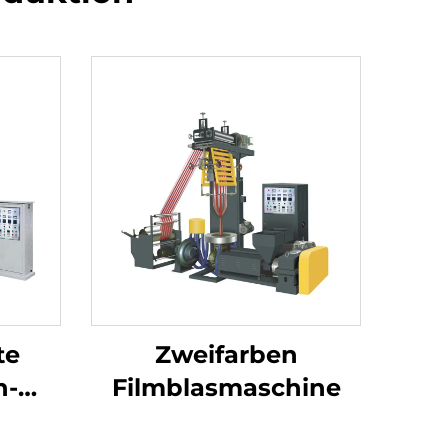
te
Zweifarben
n-
Filmblasmaschine