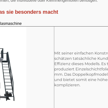
nten, die individuelle oder Kleinmengenfolien benötigen.
as sie besonders macht
blasmaschine
Mit seiner einfachen Konst
schätzen tatsächliche Kund
Effizienz dieses Modells. Es
produziert Einzelschichtfol
mm. Das Doppelkopfmodell p
und bietet somit eine höhe
komplizieren.