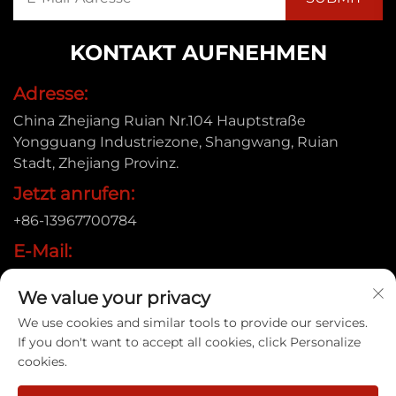
KONTAKT AUFNEHMEN
Adresse:
China Zhejiang Ruian Nr.104 Hauptstraße
Yongguang Industriezone, Shangwang, Ruian
Stadt, Zhejiang Provinz.
Jetzt anrufen:
+86-13967700784
E-Mail:
[email protected]
We value your privacy
We use cookies and similar tools to provide our services.
If you don't want to accept all cookies, click Personalize
Urheberrecht © 2025 Ruian Xinye Packaging Machine
cookies.
Co.,Ltd |
Datenschutzrichtlinie