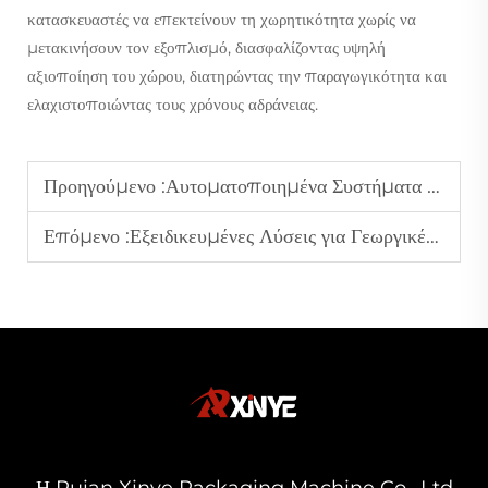
κατασκευαστές να επεκτείνουν τη χωρητικότητα χωρίς να
μετακινήσουν τον εξοπλισμό, διασφαλίζοντας υψηλή
αξιοποίηση του χώρου, διατηρώντας την παραγωγικότητα και
ελαχιστοποιώντας τους χρόνους αδράνειας.
Προηγούμενο :
Αυτοματοποιημένα Συστήματα Οδήγησης Ιμάντων: Εξασφαλίζοντας Τέλεια Ευθυγράμμιση στις Διαδικασίες Κατασκευής Σακούλας
Επόμενο :
Εξειδικευμένες Λύσεις για Γεωργικές Μεμβράνες: Απαιτήσεις Ανθεκτικότητας και Προστασίας από Υπεριώδη Ακτινοβολία
Η Ruian Xinye Packaging Machine Co., Ltd