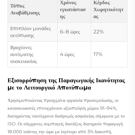
Χρόνος
Κέρδος
Τύπος
εγκατάστασ
Χωρητικότητ
Αναβάθμισης
ης
ας
Επιπλέον μονάδες
6–8 ώρες
22%
εκτύπωσης
Βραχίονες
αυτόματης
4 ώρες
17%
συσκευασίας
Εξισορρόπηση της Παραγωγικής Ικανότητας
με το Λειτουργικό Αποτύπωμα
Χρησιμοποιώντας προηγμένα εργαλεία προσομοίωσης, οι
κατασκευαστές επιτυγχάνουν αξιοποίηση χώρου 91–94%,
διατηρώντας ταυτόχρονα διαδρομές ασφαλείας σύμφωνα με το
ISO. Οι σύγχρονες συμπαγείς διατάξεις διατηρούν παραγωγή
18.000 τσάντες την ώρα με λιγότερο από 3% διακοπή,