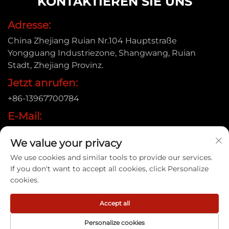
KONTAKTIEREN SIE UNS
Adresse:
China Zhejiang Ruian Nr.104 Hauptstraße
Yongguang Industriezone, Shangwang, Ruian
Stadt, Zhejiang Provinz.
Jetzt anrufen:
+86-13967700784
E-Mail:
[email protected]
We value your privacy
We use cookies and similar tools to provide our services.
If you don't want to accept all cookies, click Personalize
Urheberrecht © 2025 Ruian Xinye Packaging Machine
cookies.
Co.,Ltd |
Datenschutzrichtlinie
Accept all
Personalize cookies