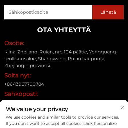
OTA YHTEYTTÄ
Osoite:
Kiina, Zhejiang, Ruian, nro 104 päätie, Yongguang-
teollisuusalue, Shangwang, Ruian kaupunki,
Zhejiangin provinssi.
Soita nyt:
+86-13967700784
Sähköposti:
[email protected]
We value your privacy
We use cookies and similar tools to provide our services.
If you don't want to accept all cookies, click Personalize
Copyright © 2025 Ruian Xinye Packaging Machine Co.,Ltd |