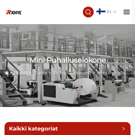
FI
Mini Puhalluselokone
Kotisivu
>
Tuote
>
Puhalluselokone
>
Mini Puhalluselokone
Kaikki kategoriat