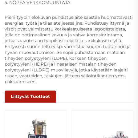
5. NOPEA VERKKOMUUNTAJA
Pieni tyypin elokuvan puhdistuslaite säästää huomattavasti
energiaa, työtä ja tilaa ateljeessä jne. Puhdistusylittymä ja
vispit ovat valmistettu korkealaatuisesta legodestalosta,
jolla on optimaalinen kovuus ja vahva korrosiorintama,
jotka saavutetaan typpikäsittelyllä ja tarkkakäsittelyllä.
Erityisesti suunniteltu vispi varmistaa suuren tuotannon ja
hyvän muovautumisen. Se sopii puhdistamaan matalan
tiheyden polyetyyleni (LDPE), korkean tiheyden
polyetyyleni (HDPE) ja lineaarisen matalan tiheyden
polyetyyleni (LLDPE) muovilevyjä, jotka käytetään laajalti
ruoan, vaatteiden, taskujen, jätteen säilöintikantien yms.
pakkaamiseen.
Liittyvät Tuotteet