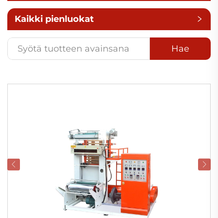
Kaikki pienluokat
Hae