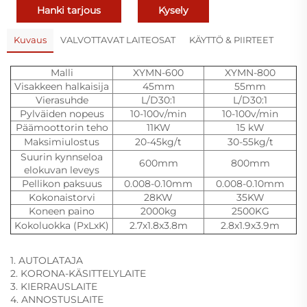
Hanki tarjous
Kysely
Kuvaus
VALVOTTAVAT LAITEOSAT
KÄYTTÖ & PIIRTEET
Malli
XYMN-600
XYMN-800
Visakkeen halkaisija
45mm
55mm
Vierasuhde
L/D30:1
L/D30:1
Pylväiden nopeus
10-100v/min
10-100v/min
Päämoottorin teho
11KW
15 kW
Maksimiulostus
20-45kg/t
30-55kg/t
Suurin kynnseloa
600mm
800mm
elokuvan leveys
Pellikon paksuus
0.008-0.10mm
0.008-0.10mm
Kokonaistorvi
28KW
35KW
Koneen paino
2000kg
2500KG
Kokoluokka (PxLxK)
2.7x1.8x3.8m
2.8x1.9x3.9m
1. AUTOLATAJA
2. KORONA-KÄSITTELYLAITE
3. KIERRAUSLAITE
4. ANNOSTUSLAITE