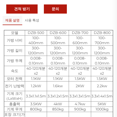
견적 받기
문의
제품 설명
사용 특성
모델
DZB-500
DZB-600
DZB-700
DZB-800
100-
100-
100-
100-
가방 너비
400mm
500mm
600mm
700mm
300-
300-
300-
300-
가방 길이
1200mm
1200mm
1200mm
1200mm
0.008-
0.008-
0.008-
0.008-
가방 두께
0.10mm
0.10mm
0.10mm
0.10mm
40-120개분
40-120개분
40-120개분
40-120개분
속도
x2
x2
x2
x2
모터 전력
1.1KW
1.1KW
1.5KW
1.5KW
전기 난방력
1.2kW
1.6kw
2KW
2.2kw
기계 크기
3.3x1.1x1.5m
3.3x1.2x1.5m
3.3x1.3x1.5m
3.3x1.4x1.5m
（LxWxH）
총출력
3.5KW
4kW
4.7kw
5KW
기계 무게
800kg
850kg
900kg
1000kg
포장 크기(가