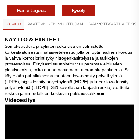
Hanki tarjous
Kysely
Kuvaus
PÄÄTEKNISEN MUUTTUJAN
VALVOTTAVAT LAITEOSA
KÄYTTÖ & PIIRTEET
Sen ekstrudera ja sylinteri sekä visu on valmistettu
korkealaatuisesta imalaisveteleestä, jolla on optimaalinen kovuus
ja vahva korrosiorintisyky nitrogenkäsittelyssä ja tarkkojen
prosessoissa. Erityisesti suunniteltu visu parantaa elokuvien
plastisoimista, mikä auttaa nostamaan tuotantokapasiteettia. Se
käytetään puhalluksessa muotoon low-density polyethyleniä
(LDPE), high-density polyethyleniä (HDPE) ja linear low-density
polyethyleniä (LLDPE). Sitä sovelletaan laajasti ruokia, vaatteita,
roskoja ja niin edelleen koskeviin pakkaussäkkeisiin.
Videoesitys