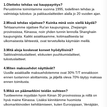
1.Oletteko tehdas vai kauppayritys?
Perustimme toimintamme vuonna 1995, todellinen tehdas ja
valmistaja tulostus- ja pakkauslaitteiden alalla jo 20 vuoden ajan.
2.Missä tehdas sijaitsee? Kuinka minä voin siellä käydä?
Tehtaanumme sijaitsee Rui'an kaupungissa, Zhejiangin
provinssissa, Kiinassa, noin yhden tunnin lennolla Shanghaiin
kaupungista. Kaikki asiakkaamme, kotimaallisesta tai
ulkomaisesta lähteestä, ovat tervetulleita käymään meillä.
3.Mitä aloja koskevat koneet hyödyllisinä?
Sakkivalmistuslaitteet, elokuvien puuhkumislaitteet,
tulostuslaitteet.
4.Miten maksuehdot näyttävät?
Uusille asiakkaille maksuehdotemme ovat 30% T/T ennakkoon
ennen tuotannon aloittamista, ja jäljellä oleva 70% täytyy maksaa
ennen toimitusta.
5.Mikä on päämarkkini teidän suhteen?
Tuotteemme myydään hyvin Kiinan 30 provinssissa ja niillä on
hyvä maine Kiinassa. Lisäksi kiinnitämme huomiota
ulkomarkkinoiden kehittämiseen, kuten Eurooppaan, Venäjään,