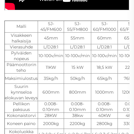
SJ-
SJ-
SJ-
SJ
Malli
45/FM600
55/FM800
60/FM1000
65/FM
Visakkeen
45mm
55mm
60mm
65
halkaisija
Vierasuhde
L/D28:1
L/D28:1
L/D28:1
L/D2
Pylväiden
10-100v/min
10-100v/min
10-100v/min
10-100
nopeus
Päämoottorin
11KW
15 kW
18,5 kW
22
teho
Maksimiulostus
35kg/h
50kg/h
65kg/h
76kg
Suurin
kynnseloa
600mm
800mm
1000mm
120
elokuvan leveys
Pellikon
0.008-
0.008-
0.008-
0.00
paksuus
0.10mm
0.10mm
0.10mm
0.10
Kokonaistorvi
28KW
38kw
40KW
48k
Koneen paino
2000kg
2200kg
2800kg
3300
Kokoluokka