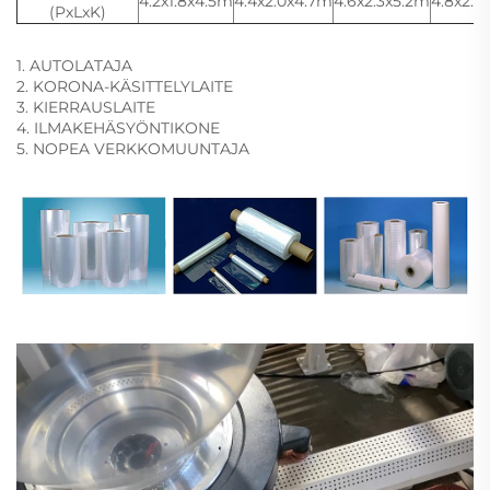
4.2x1.8x4.5m
4.4x2.0x4.7m
4.6x2.3x5.2m
4.8x2.5
(PxLxK)
1. AUTOLATAJA
2. KORONA-KÄSITTELYLAITE
3. KIERRAUSLAITE
4. ILMAKEHÄSYÖNTIKONE
5. NOPEA VERKKOMUUNTAJA