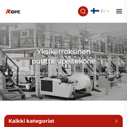
FI
Yksikerroksinen
puuttelupeitekone
Kotisivu
>
Tuote
>
Puhalluselokone
>
Yksikerroksinen puuttelupeitekone
Kaikki kategoriat