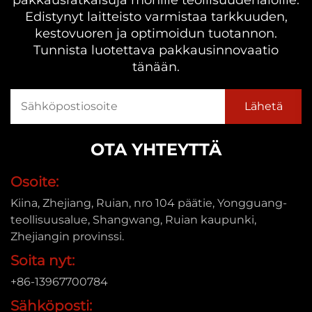
pakkausratkaisuja monille teollisuudenaloille.
Edistynyt laitteisto varmistaa tarkkuuden,
kestovuoren ja optimoidun tuotannon.
Tunnista luotettava pakkausinnovaatio
tänään.
OTA YHTEYTTÄ
Osoite:
Kiina, Zhejiang, Ruian, nro 104 päätie, Yongguang-
teollisuusalue, Shangwang, Ruian kaupunki,
Zhejiangin provinssi.
Soita nyt:
+86-13967700784
Sähköposti: