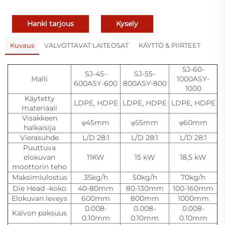
Hanki tarjous
Kysely
Kuvaus
VALVOTTAVAT LAITEOSAT
KÄYTTÖ & PIIRTEET
SJ-60-
SJ-45-
SJ-55-
Malli
1000ASY-
600ASY-600
800ASY-800
1000
Käytetty
LDPE, HDPE
LDPE, HDPE
LDPE, HDPE
materiaali
Visakkeen
φ45mm
φ55mm
φ60mm
halkaisija
Vierasuhde
L/D 28:1
L/D 28:1
L/D 28:1
Puuttuva
elokuvan
11KW
15 kW
18,5 kW
moottorin teho
Maksimiulostus
35kg/h
50kg/h
70kg/h
Die Head -koko
40-80mm
80-130mm
100-160mm
Elokuvan leveys
600mm
800mm
1000mm
0.008-
0.008-
0.008-
Kalvon paksuus
0.10mm
0.10mm
0.10mm