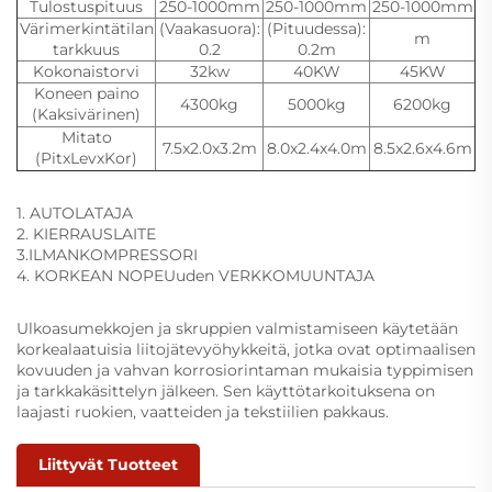
Tulostuspituus
250-1000mm
250-1000mm
250-1000mm
Värimerkintätilan
(Vaakasuora):
(Pituudessa):
m
tarkkuus
0.2
0.2m
Kokonaistorvi
32kw
40KW
45KW
Koneen paino
4300kg
5000kg
6200kg
(Kaksivärinen)
Mitato
7.5x2.0x3.2m
8.0x2.4x4.0m
8.5x2.6x4.6m
(PitxLevxKor)
1. AUTOLATAJA
2. KIERRAUSLAITE
3.ILMANKOMPRESSORI
4. KORKEAN NOPEUuden VERKKOMUUNTAJA
Ulkoasumekkojen ja skruppien valmistamiseen käytetään
korkealaatuisia liitojätevyöhykkeitä, jotka ovat optimaalisen
kovuuden ja vahvan korrosiorintaman mukaisia typpimisen
ja tarkkakäsittelyn jälkeen. Sen käyttötarkoituksena on
laajasti ruokien, vaatteiden ja tekstiilien pakkaus.
Liittyvät Tuotteet