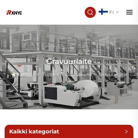
FI
Gravuurlaite
Kotisivu
>
Tuote
>
Tulostuskone
>
Gravuurlaite
Kaikki kategoriat