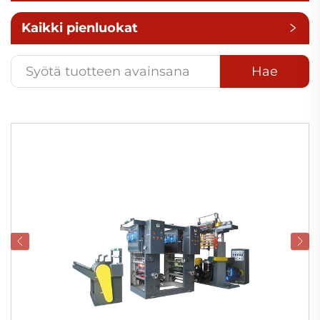
Kaikki pienluokat
Hae