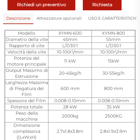
Richiedi un preventivo
Richiesta
Descrizione
Attrezzature opzionali
USO E CARATTERISTICHE
Modello
XYMN-600
XYMN-800
Diametro della vite
45mm
55mm
Rapporto di vite
L/D30:1
L/D30:1
Velocità della vite
10-100r\/min
10-100r\/min
Potenza del
11 kW
15kW
motore principale
Output Massimo di
20-45kg/h
30-55kg/h
Estrusione
Larghezza Massima
di Piegatura del
600 mm
800 mm
Film
Spessore del Film
0.008-0.10mm
0.008-0.10mm
Potenza totale
28 kW
35 kW
Peso della
2000kg
2500KG
macchina
Dimensione
complessiva
2.7x1.8x3.8m
2.8x1.9x3.9m
((LxWxH)