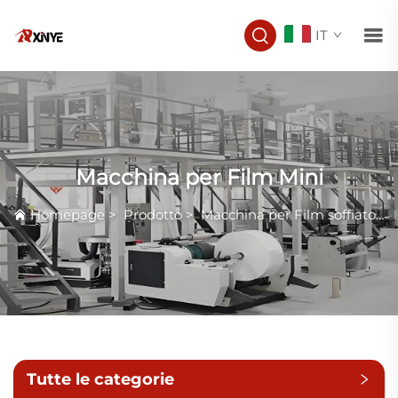
IT
Macchina per Film Mini
Homepage
>
Prodotto
>
Macchina per Film soffiatosi
Tutte le categorie