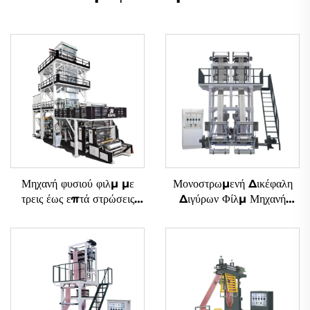
Μηχανή φυσιού φιλμ με
Μονοστρωμενή Δικέφαλη
τρεις έως επτά στρώσεις
Διγύρων Φίλμ Μηχανή
συν-εξώδους με περιστροφή
Αναδύσεως