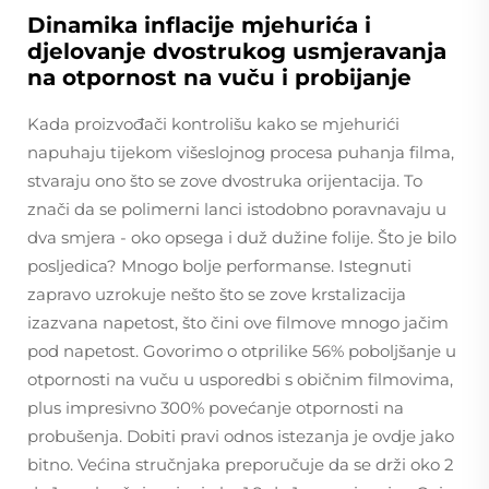
Dinamika inflacije mjehurića i
djelovanje dvostrukog usmjeravanja
na otpornost na vuču i probijanje
Kada proizvođači kontrolišu kako se mjehurići
napuhaju tijekom višeslojnog procesa puhanja filma,
stvaraju ono što se zove dvostruka orijentacija. To
znači da se polimerni lanci istodobno poravnavaju u
dva smjera - oko opsega i duž dužine folije. Što je bilo
posljedica? Mnogo bolje performanse. Istegnuti
zapravo uzrokuje nešto što se zove krstalizacija
izazvana napetost, što čini ove filmove mnogo jačim
pod napetost. Govorimo o otprilike 56% poboljšanje u
otpornosti na vuču u usporedbi s običnim filmovima,
plus impresivno 300% povećanje otpornosti na
probušenja. Dobiti pravi odnos istezanja je ovdje jako
bitno. Većina stručnjaka preporučuje da se drži oko 2