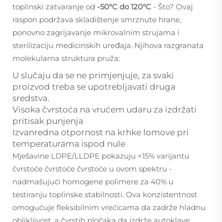
toplinski zatvaranje od
-50°C do 120°C
- Što? Ovaj
raspon podržava skladištenje smrznute hrane,
ponovno zagrijavanje mikrovalnim strujama i
sterilizaciju medicinskih uređaja. Njihova razgranata
molekularna struktura pruža:
U slučaju da se ne primjenjuje, za svaki
proizvod treba se upotrebljavati druga
sredstva.
Visoka čvrstoća na vrućem udaru za izdržati
pritisak punjenja
Izvanredna otpornost na krhke lomove pri
temperaturama ispod nule
Mješavine LDPE/LLDPE pokazuju <15% varijantu
čvrstoće čvrstoće čvrstoće u ovom spektru -
nadmašujući homogene polimere za 40% u
testiranju toplinske stabilnosti. Ova konzistentnost
omogućuje fleksibilnim vrećicama da zadrže hladnu
oblikljivost, a čvrstih pločaka da izdrže autoklave