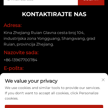
KONTAKTIRAJTE NAS
Adresa:
Kina Zhejiang Ruian Glavna cesta broj 104,
industrijska zona Yongguang, Shangwang, grad
Ruian, provincija Zhejiang.
Nazovite sada:
+86-13967700784
E-pošta:
[email protected]
We value your privacy
We use cookies and similar tools to provide our services.
If you don't want to accept all cookies, click Personalize
Autorsko pravo © 2025 Ruian Xinye Packaging Machine Co.,
cookies.
Ltd |
Pravila o privatnosti