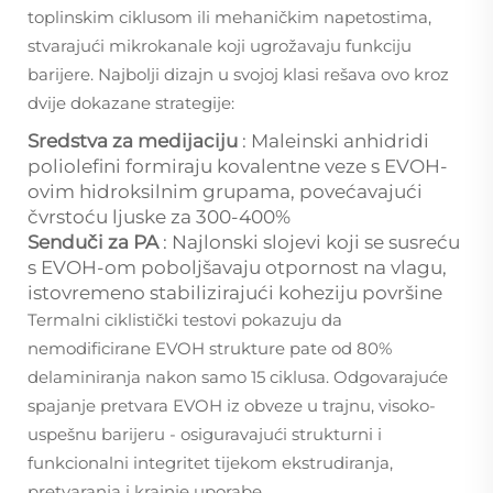
toplinskim ciklusom ili mehaničkim napetostima,
stvarajući mikrokanale koji ugrožavaju funkciju
barijere. Najbolji dizajn u svojoj klasi rešava ovo kroz
dvije dokazane strategije:
Sredstva za medijaciju
: Maleinski anhidridi
poliolefini formiraju kovalentne veze s EVOH-
ovim hidroksilnim grupama, povećavajući
čvrstoću ljuske za 300-400%
Senduči za PA
: Najlonski slojevi koji se susreću
s EVOH-om poboljšavaju otpornost na vlagu,
istovremeno stabilizirajući koheziju površine
Termalni ciklistički testovi pokazuju da
nemodificirane EVOH strukture pate od 80%
delaminiranja nakon samo 15 ciklusa. Odgovarajuće
spajanje pretvara EVOH iz obveze u trajnu, visoko-
uspešnu barijeru - osiguravajući strukturni i
funkcionalni integritet tijekom ekstrudiranja,
pretvaranja i krajnje uporabe.