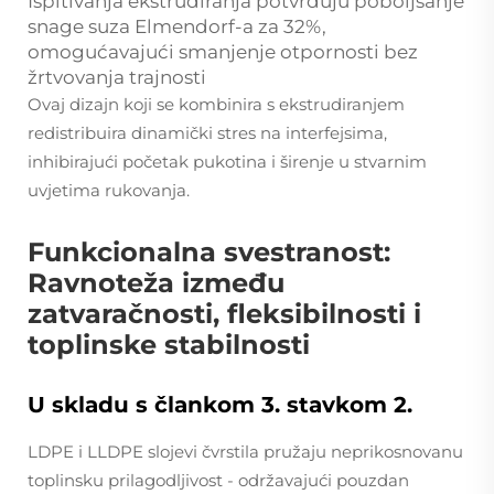
Ispitivanja ekstrudiranja potvrđuju poboljšanje
snage suza Elmendorf-a za 32%,
omogućavajući smanjenje otpornosti bez
žrtvovanja trajnosti
Ovaj dizajn koji se kombinira s ekstrudiranjem
redistribuira dinamički stres na interfejsima,
inhibirajući početak pukotina i širenje u stvarnim
uvjetima rukovanja.
Funkcionalna svestranost:
Ravnoteža između
zatvaračnosti, fleksibilnosti i
toplinske stabilnosti
U skladu s člankom 3. stavkom 2.
LDPE i LLDPE slojevi čvrstila pružaju neprikosnovanu
toplinsku prilagodljivost - održavajući pouzdan