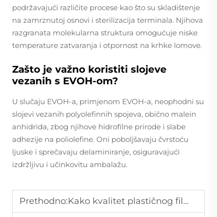
podržavajući različite procese kao što su skladištenje
na zamrznutoj osnovi i sterilizacija terminala. Njihova
razgranata molekularna struktura omogućuje niske
temperature zatvaranja i otpornost na krhke lomove.
Zašto je važno koristiti slojeve
vezanih s EVOH-om?
U slučaju EVOH-a, primjenom EVOH-a, neophodni su
slojevi vezanih polyolefinnih spojeva, obično malein
anhidrida, zbog njihove hidrofilne prirode i slabe
adhezije na poliolefine. Oni poboljšavaju čvrstoću
ljuske i sprečavaju delaminiranje, osiguravajući
izdržljivu i učinkovitu ambalažu.
Prethodno:
Kako kvalitet plastičnog filma utječe na učinkovitost proizvodnje plastičnih vrećica