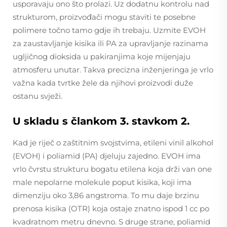
usporavaju ono što prolazi. Uz dodatnu kontrolu nad
strukturom, proizvođači mogu staviti te posebne
polimere točno tamo gdje ih trebaju. Uzmite EVOH
za zaustavljanje kisika ili PA za upravljanje razinama
ugljičnog dioksida u pakiranjima koje mijenjaju
atmosferu unutar. Takva precizna inženjeringa je vrlo
važna kada tvrtke žele da njihovi proizvodi duže
ostanu svježi.
U skladu s člankom 3. stavkom 2.
Kad je riječ o zaštitnim svojstvima, etileni vinil alkohol
(EVOH) i poliamid (PA) djeluju zajedno. EVOH ima
vrlo čvrstu strukturu bogatu etilena koja drži van one
male nepolarne molekule poput kisika, koji ima
dimenziju oko 3,86 angstroma. To mu daje brzinu
prenosa kisika (OTR) koja ostaje znatno ispod 1 cc po
kvadratnom metru dnevno. S druge strane, poliamid