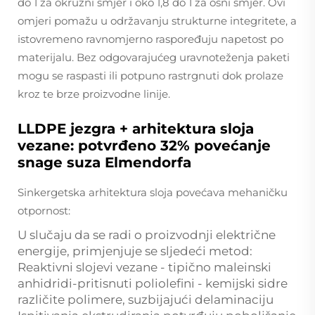
do 1 za okružni smjer i oko 1,8 do 1 za osni smjer. Ovi
omjeri pomažu u održavanju strukturne integritete, a
istovremeno ravnomjerno raspoređuju napetost po
materijalu. Bez odgovarajućeg uravnoteženja paketi
mogu se raspasti ili potpuno rastrgnuti dok prolaze
kroz te brze proizvodne linije.
LLDPE jezgra + arhitektura sloja
vezane: potvrđeno 32% povećanje
snage suza Elmendorfa
Sinkergetska arhitektura sloja povećava mehaničku
otpornost:
U slučaju da se radi o proizvodnji električne
energije, primjenjuje se sljedeći metod:
Reaktivni slojevi vezane - tipično maleinski
anhidridi-pritisnuti poliolefini - kemijski sidre
različite polimere, suzbijajući delaminaciju