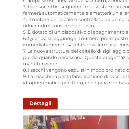
stampa simultanea di due sacchetti, azionata 
3. I sensori ottici seguono i motivi stampati co
fermerà automaticamente e emetterà un alla
4. Il motore principale è controllato da un co
riducendo il consumo elettrico.
5. È dotato di un dispositivo di spegnimento a
6. Quando si raggiunge il numero preimposto 
immediatamente i sacchi senza fermarsi, cons
7. La nuova struttura del coltello di sigillaggio 
pulizia quando necessario. Questa progettazione
manutenzione.
8. I sacchi vengono espulsi in modo ordinato co
9. La macchina per la fabbricazione di sacchetti 
idropneumatico per il foro, che opera con ba
Dettagli