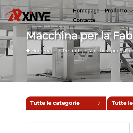
Homepage
Prodotto
Contatta
Macchina per la Fabb
Homepage
>
Prodotto
>
Macchina per la Fab
Tutte le categorie
Tutte le
sottoca