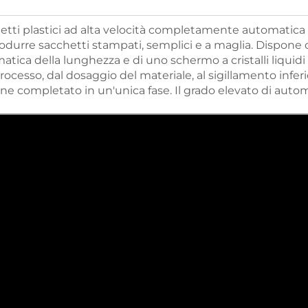
tti plastici ad alta velocità completamente automatica u
urre sacchetti stampati, semplici e a maglia. Dispone 
tica della lunghezza e di uno schermo a cristalli liquidi
rocesso, dal dosaggio del materiale, al sigillamento inferio
viene completato in un'unica fase. Il grado elevato di aut