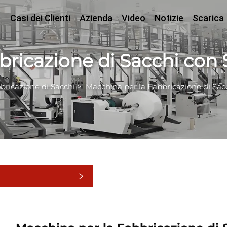
Casi dei Clienti
Azienda
Video
Notizie
Scarica
ricazione di Sacchi con Si
bricazione di Sacchi
>
Macchina per la Fabbricazione di Sacch
tegorie