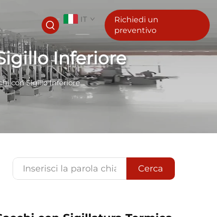
IT
Richiedi un
preventivo
gillo Inferiore
i con Sigillo Inferiore
Cerca