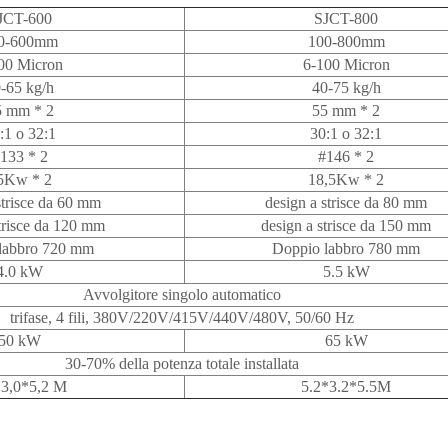
JCT-600
SJCT-800
0-600mm
100-800mm
00 Micron
6-100 Micron
-65 kg/h
40-75 kg/h
5 mm * 2
55 mm * 2
:1 o 32:1
30:1 o 32:1
133 * 2
#146 * 2
5Kw * 2
18,5Kw * 2
strisce da 60 mm
design a strisce da 80 mm
trisce da 120 mm
design a strisce da 150 mm
labbro 720 mm
Doppio labbro 780 mm
4.0 kW
5.5 kW
Avvolgitore singolo automatico
trifase, 4 fili, 380V/220V/415V/440V/480V, 50/60 Hz
50 kW
65 kW
30-70% della potenza totale installata
*3,0*5,2 M
5.2*3.2*5.5M