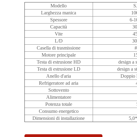
Modello
S
Larghezza manica
10
Spessore
6-1
Capacità
30
Vite
4
L/D
30
Casella di trasmissione
#
Motore principale
1
Testa di estrusione HD
design a 
Testa di estrusione LD
design a s
Anello d'aria
Doppio 
Refrigeratore ad aria
Sottovento
Alimentatore
Potenza totale
Consumo energetico
Dimensioni di installazione
5,0