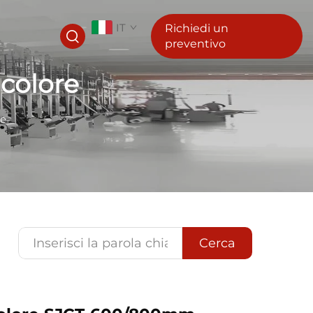
IT
Richiedi un
preventivo
 colore
re
Cerca