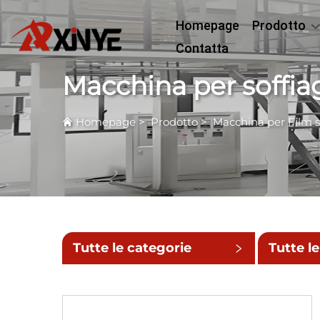
Homepage
Prodotto
Contatta
Macchina per soffiag
Homepage
>
Prodotto
>
Macchina per Film so
Tutte le categorie
Tutte le
sottoca