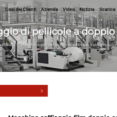
Casi dei Clienti
Azienda
Video
Notizie
Scarica
gio di pellicole a doppio
ffiatosi
>
Macchina per soffiaggio di pellicole a doppio colo
tegorie