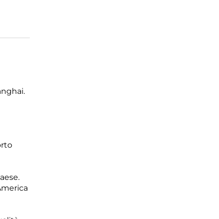
anghai.
orto
aese.
 America