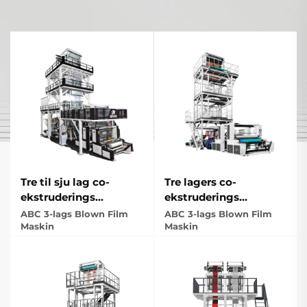
Tre til sju lag co-
Tre lagers co-
ekstruderings
ekstruderings
traksjons roterende
rotasjonell dørhode
ABC 3-lags Blown Film
ABC 3-lags Blown Film
film
Maskin
filmblåsingsmaskinsett
Maskin
blåingsmaskinsett