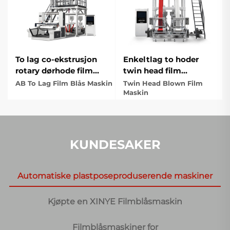
To lag co-ekstrusjon
Enkeltlag to hoder
rotary dørhode film
twin head film
blåingsmaskinsett
blåsingsmaskin
AB To Lag Film Blås Maskin
Twin Head Blown Film
Maskin
KUNDESAKER
Automatiske plastposeproduserende maskiner
Kjøpte en XINYE Filmblåsmaskin
Filmblåsmaskiner for