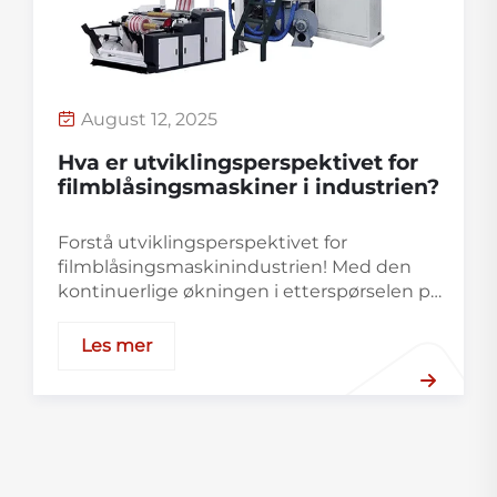
August 12, 2025
Hva er utviklingsperspektivet for
filmblåsingsmaskiner i industrien?
Forstå utviklingsperspektivet for
filmblåsingsmaskinindustrien! Med den
kontinuerlige økningen i etterspørselen på
plastpakking, møter
filmblåsingsmaskinindustrien nye
Les mer
muligheter. Den kontinuerlige
innovasjonen av avanserte teknologier,
som flerslagsfilmblåsing og intelligente
kontroller, har bidratt til å forbedre
produksjons-effektiviteten og
produktkvaliteten.