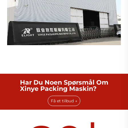
Har Du Noen Spørsmål Om
Xinye Packing Maskin?
Få et tilbud →