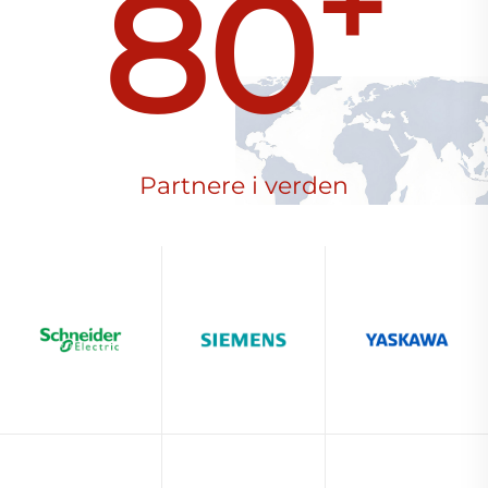
+
80
Partnere i verden