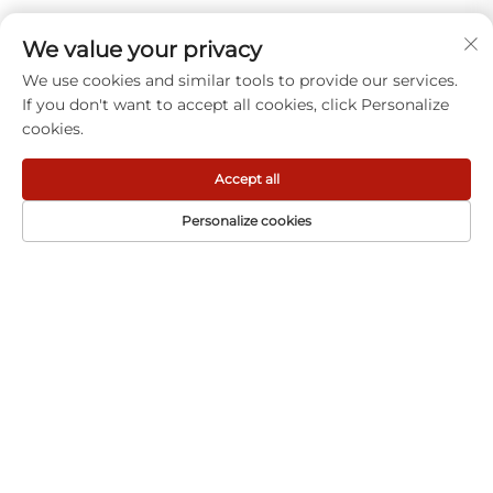
Få gratis tilbud
We value your privacy
We use cookies and similar tools to provide our services.
If you don't want to accept all cookies, click Personalize
cookies.
Accept all
Personalize cookies
Ruian Xinye Packaging Machine Co., Ltd tilbyr
høyeffektive automatiske pakkingløsninger
for ulike industrier. Vår avanserte
maskinriktning sikrer nøyaktighet, holdbarhet
og optimalisert produksjon. Oppdag pålitelig
pakkinginnovasjon allerede i dag.