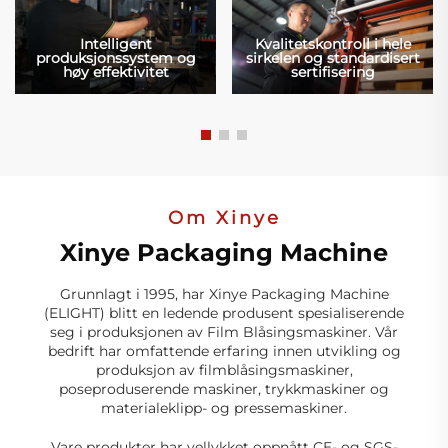
Intelligent
Kvalitetskontroll i hele
produksjonssystem og
sirkelen og standardisert
høy effektivitet
sertifisering
Om Xinye
Xinye Packaging Machine
Grunnlagt i 1995, har Xinye Packaging Machine
(ELIGHT) blitt en ledende produsent spesialiserende
seg i produksjonen av Film Blåsingsmaskiner. Vår
bedrift har omfattende erfaring innen utvikling og
produksjon av filmblåsingsmaskiner,
poseproduserende maskiner, trykkmaskiner og
materialeklipp- og pressemaskiner.
Vare produkter har vellykket oppnått CE- og SGS-