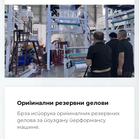
Оригинални резервни делови
Брза испорука оригиналних резервних
делова за поуздану перформансу
машине.