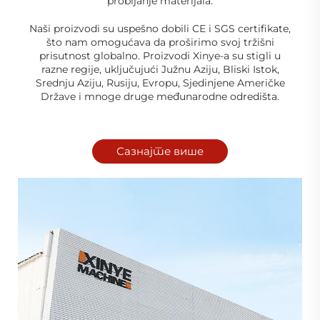
probijanje materijala.
Naši proizvodi su uspešno dobili CE i SGS certifikate,
što nam omogućava da proširimo svoj tržišni
prisutnost globalno. Proizvodi Xinye-a su stigli u
razne regije, uključujući Južnu Aziju, Bliski Istok,
Srednju Aziju, Rusiju, Evropu, Sjedinjene Američke
Države i mnoge druge međunarodne odredišta.
Сазнајте више