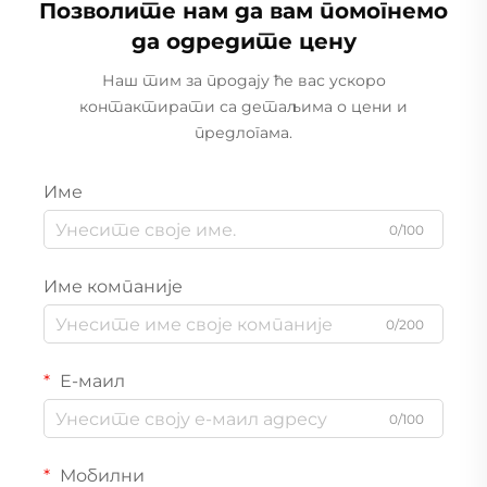
Позволите нам да вам помогнемо
да одредите цену
Наш тим за продају ће вас ускоро
контактирати са детаљима о цени и
предлогама.
Име
0/100
Име компаније
0/200
Е-маил
0/100
Мобилни