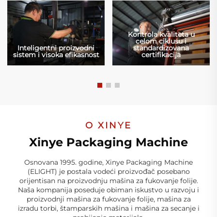
Kontrola kvaliteta u
celom ciklusu i
Inteligentni proizvodni
standardizovana
sistem i visoka efikasnost
certifikacija
O XINYE
Xinye Packaging Machine
Osnovana 1995. godine, Xinye Packaging Machine
(ELIGHT) je postala vodeći proizvođač posebano
orijentisan na proizvodnju mašina za fukovanje folije.
Naša kompanija poseduje obiman iskustvo u razvoju i
proizvodnji mašina za fukovanje folije, mašina za
izradu torbi, štamparskih mašina i mašina za secanje i