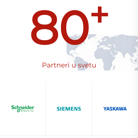
+
80
Partneri u svetu