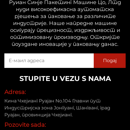
Руиан Синје Пакетинг Машине Цо, Лтд
нуди високоефикасна аутоматска
рјешења за паковање за различите
индустрије. Наше напредне машине
осигурају прецизност, издржљивост и
оптимизовану производњу. Откријте
поуздане иновације у паковању данас.
STUPITE U VEZU S NAMA
Adresa:
Кина Чхејианг Руајан No.104 Главни пут
Индустријска зона Јонггуанг, Шангванг, град
Руајан, провинција Чхејианг.
Pozovite sada: