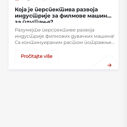
August 12, 2025
Која је перспектива развоја
индустрије за филмове машине
за плутање?
Разумејте перспективе развоја
индустрије филмових дувачких машина!
Са континуираним растом потражње
за пластичним паковањима,