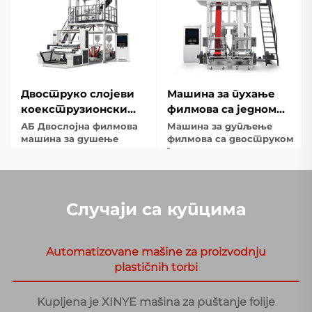
Двоструко слојеви
Машина за пухање
коекструзионски
филмова са једном
ротациони филм за
слојем и две главе
АБ Двослојна филмова
Машина за дупљење
душење филмова са
машина за душење
филмова са двоструком
главом
главом
Случаји са купцима
Automatizovane mašine za proizvodnju
plastičnih torbi
Kupljena je XINYE mašina za puštanje folije