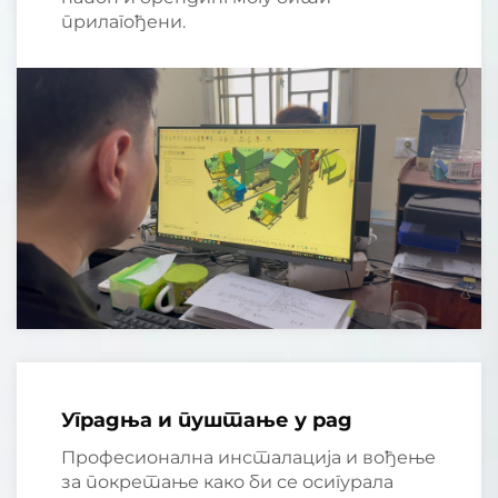
прилагођени.
Уградња и пуштање у рад
Професионална инсталација и вођење
за покретање како би се осигурала