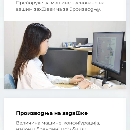
Препоруке за машине засноване на
вашим захтевима за производњу.
Производња на задатке
Величина машине, конфигурација,
напон и брендинг могу бити