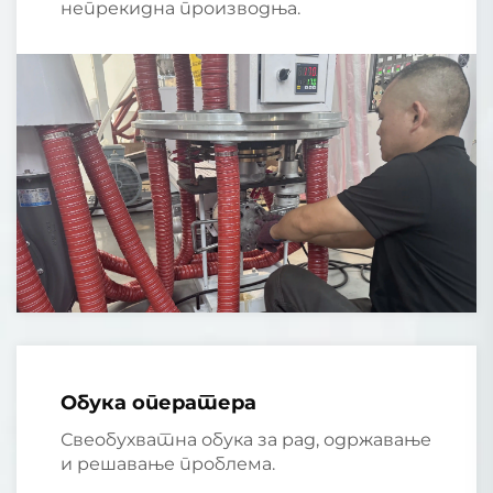
непрекидна производња.
Обука оператера
Свеобухватна обука за рад, одржавање
и решавање проблема.