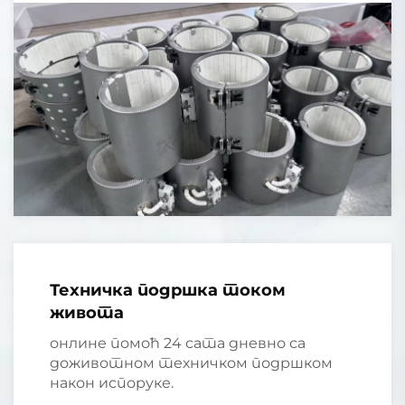
Техничка подршка током
живота
онлине помоћ 24 сата дневно са
доживотном техничком подршком
након испоруке.