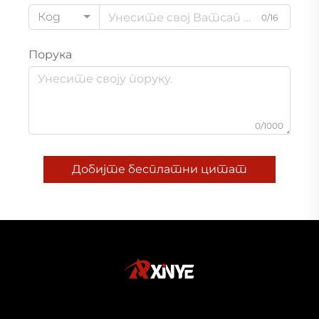
Код
0/16
Порука
0/1000
Добијте бесплатни цитат