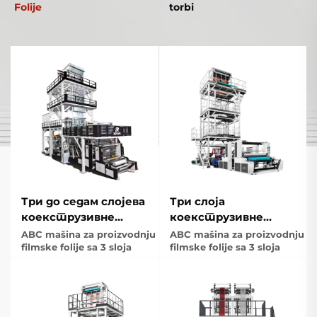
Folije
torbi
Три до седам слојева
Три слоја
коекструзивне
коекструзивне
тракцијске
ротативне
ABC mašina za proizvodnju
ABC mašina za proizvodnju
ротирајуће
filmske folije sa 3 sloja
филмове са главом за
filmske folije sa 3 sloja
филмове пушење
душење
машине