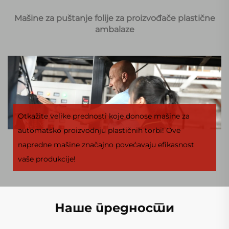
Mašine za puštanje folije za proizvođače plastične
ambalaze
Otkažite velike prednosti koje donose mašine za
automatsko proizvodnju plastičnih torbi! Ove
napredne mašine značajno povećavaju efikasnost
vaše produkcije!
Наше предности