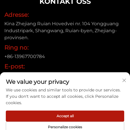
KONTAKT OSS
Adresse:
Kina Zhejiang Ruian Hovedvei nr. 104 Yongguang
Industripark, Shangwang, Ruian-byen, Zhejiang-
provinsen.
Ring no:
+86-13967700784
E-post:
[email protected]
We value your privacy
We use cookies and similar tools to provide our services.
If you don't want to accept all cookies, click Personalize
Opphavsrett © 2025 Ruian Xinye Packaging Machine Co.,
cookies.
Ltd |
Personvernpolicy
Accept all
Personalize cookies