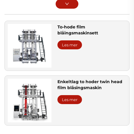
To-hode film
blåingsmaskinsett
Les mer
Enkeltlag to hoder twin head
film blåsingsmaskin
Les mer