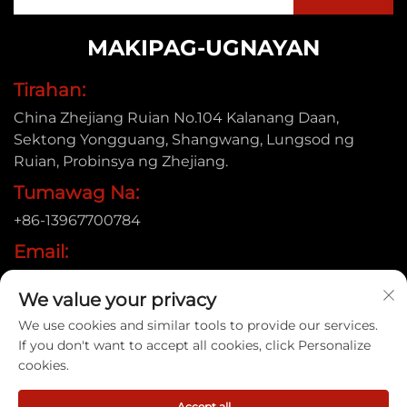
MAKIPAG-UGNAYAN
Tirahan:
China Zhejiang Ruian No.104 Kalanang Daan,
Sektong Yongguang, Shangwang, Lungsod ng
Ruian, Probinsya ng Zhejiang.
Tumawag Na:
+86-13967700784
Email:
[email protected]
We value your privacy
We use cookies and similar tools to provide our services.
If you don't want to accept all cookies, click Personalize
Copyright © 2025 Ruian Xinye Packaging Machine Co.,Ltd |
cookies.
Patakaran sa Pagkakapribado
Accept all