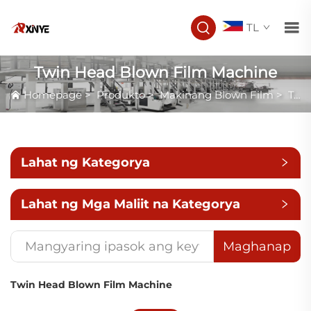
TL
Twin Head Blown Film Machine
Homepage
>
Produkto
>
Makinang Blown Film
>
Twin Head Blown Film Machine
Lahat ng Kategorya
Lahat ng Mga Maliit na Kategorya
Maghanap
Twin Head Blown Film Machine