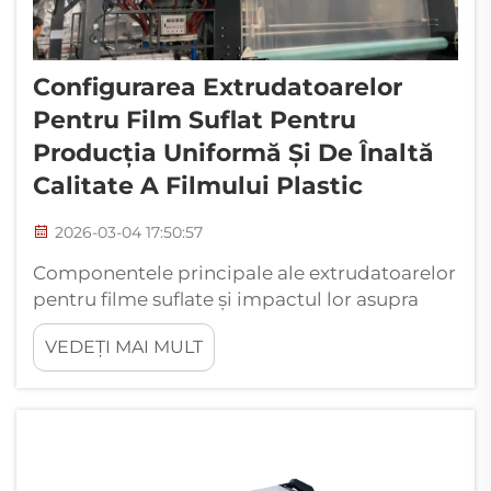
Configurarea Extrudatoarelor
Pentru Film Suflat Pentru
Producția Uniformă Și De Înaltă
Calitate A Filmului Plastic
2026-03-04 17:50:57
Componentele principale ale extrudatoarelor
pentru filme suflate și impactul lor asupra
uniformității topiturii: Geometria șurubului și
VEDEȚI MAI MULT
raportul de compresie – echilibrarea forței de
forfecare, a amestecării și a omogenității
topiturii. Modul în care sunt proiectați
șuruburile joacă un rol esențial în obținerea
unei calități constante a topiturii în timpul
procesului de extrudare...