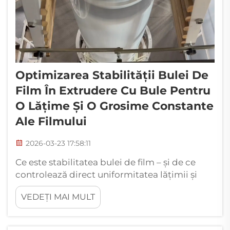
Optimizarea Stabilității Bulei De
Film În Extrudere Cu Bule Pentru
O Lățime Și O Grosime Constante
Ale Filmului
2026-03-23 17:58:11
Ce este stabilitatea bulei de film – și de ce
controlează direct uniformitatea lățimii și
grosimii. Stabilitatea bulei de film se referă la
VEDEȚI MAI MULT
formarea și menținerea constantă a bulei de
polimer în timpul extrudării prin metoda
bulei de film. Această stabilitate controlează