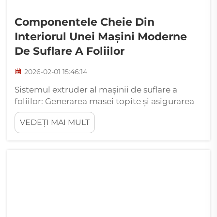
Componentele Cheie Din
Interiorul Unei Mașini Moderne
De Suflare A Foliilor
2026-02-01 15:46:14
Sistemul extruder al mașinii de suflare a
foliilor: Generarea masei topite și asigurarea
consistenței materialului. Hopper-ul de
VEDEȚI MAI MULT
alimentare și dinamica șurubului pentru un
debit stabil. Materialul începe să pătrundă în
sistemul de extrudare din hopper-ul de
alimentare, unde forma sa a fost atent...