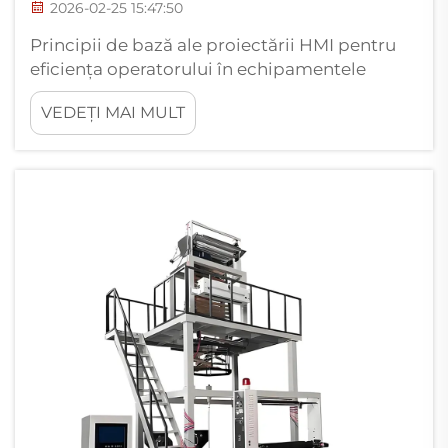
2026-02-25 15:47:50
Principii de bază ale proiectării HMI pentru
eficiența operatorului în echipamentele
automate de suflare a foliilor. Dispunere
VEDEȚI MAI MULT
ergonomică pe ecranul tactil și navigare
intuitivă pentru ajustarea rapidă a
parametrilor. O bună proiectare HMI începe
cu ecrane tactile care nu obosesc ochii și
care...