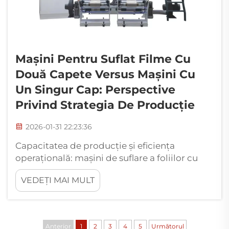
Mașini Pentru Suflat Filme Cu
Două Capete Versus Mașini Cu
Un Singur Cap: Perspective
Privind Strategia De Producție
2026-01-31 22:23:36
Capacitatea de producție și eficiența
operațională: mașini de suflare a foliilor cu
două capete versus mașini cu un singur cap.
VEDEȚI MAI MULT
Debitul, viteza liniei și disponibilitatea
(uptime): cuantificarea creșterilor reale ale
producției. Mașinile de suflare a foliilor cu
două capete produc, în mod tipic, cu
Anterior
1
2
3
4
5
Următorul