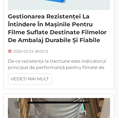
Gestionarea Rezistenței La
Întindere În Mașinile Pentru
Filme Suflate Destinate Filmelor
De Ambalaj Durabile Și Fiabile
2026-03-24 18:00:13
De ce rezistența la tractiune este indicatorul
principal de performanță pentru filmele de
ambalare. Legarea rezistenței la tractiune de
VEDEȚI MAI MULT
cerințele reale ale ambalării: rezistența la
perforare, integritatea etanșării și reținerea
încărcăturii. În ceea ce privește filmele de
ambalare, rezistența la tractiune este
esențială...