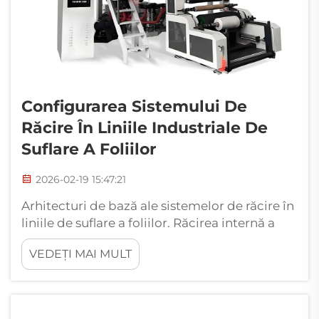
Configurarea Sistemului De
Răcire În Liniile Industriale De
Suflare A Foliilor
2026-02-19 15:47:21
Arhitecturi de bază ale sistemelor de răcire în
liniile de suflare a foliilor. Răcirea internă a
bulei (IBC): Dinamica fluxului de aer și
VEDEȚI MAI MULT
controlul punctului de rouă. Sistemul de
răcire internă a bulei funcționează prin
pomparea aerului sub presiune în centrul
bulei pentru a menține răcorirea părții