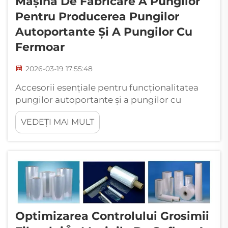
Mașina De Fabricare A Pungilor
Pentru Producerea Pungilor
Autoportante Și A Pungilor Cu
Fermoar
2026-03-19 17:55:48
Accesorii esențiale pentru funcționalitatea
pungilor autoportante și a pungilor cu
fermoar. Unități de inserție a fermoarului:
VEDEȚI MAI MULT
aliniere precisă și sudură termică pentru
integrarea fermoarului Ziplock.
Echipamentele actuale pentru fabricarea
pungilor includ sisteme speciale de inserție a
fermoarului care creează...
Optimizarea Controlului Grosimii