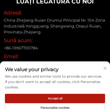
LUAȚI LEGĂTURA CU NOI
Adresă:
China Zhejiang Ruian Drumul Principal Nr. 104 Zona
Industrială Yongguang, Shangwang, Orașul Ruian,
Provinața Zhejiang.
Sună acum:
+86-13967700784
Email:
[email protected]
We value your privacy
We use cookies and similar tools to provide our services.
If you don't want to accept all cookies, click Personalize
Drepturi de autor © 2025 Ruian Xinye Packaging Machine
cookies.
Co., Ltd |
Politica de confidențialitate
Accept all
Personalize cookies