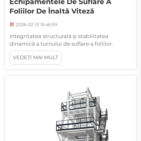
Echipamentele De Suflare A
Foliilor De Înaltă Viteză
2026-02-13 15:46:59
Integritatea structurală și stabilitatea
dinamică a turnului de suflare a foliilor.
Gestionarea încărcărilor dinamice și a
VEDEȚI MAI MULT
vibrațiilor la viteze ridicate ale liniei. La
funcționarea cu peste 100 de metri pe minut,
turnurile de suflare a foliilor întâmpină o
multitudine de probleme dinamice care pot
afecta serios...