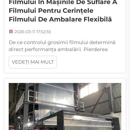
Filmului În Mașinile De Suflare A
Filmului Pentru Cerințele
Filmului De Ambalare Flexibilă
2026-03-11 17:52:55
De ce controlul grosimii filmului determină
direct performanța ambalării. Pierderea
rezistenței mecanice datorită variației de ±8%
VEDEȚI MAI MULT
a grosimii în straturile termosudabile. Atunci
când grosimea filmului nu este constantă, în
special atunci când straturile termosudabile
variază cu mai mult de aproximativ 8%, ...