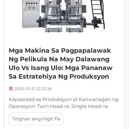
Mga Makina Sa Pagpapalawak
Ng Pelikula Na May Dalawang
Ulo Vs Isang Ulo: Mga Pananaw
Sa Estratehiya Ng Produksyon
2026-01-31 22:23:36
Kapasidad sa Produksyon at Kaliwanagan ng
Operasyon: Twin Head vs. Single Head na
Film Blowing Machines — Daloy, Bilis ng
Tingnan ang Higit Pa
Linya, at Uptime: Pagsukat ng Tunay na
Pagtaas ng Output. Ang mga twin head na