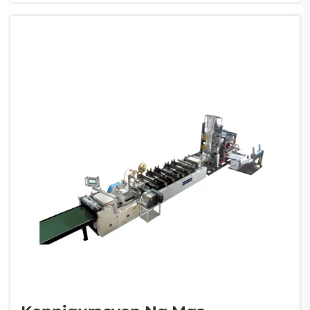
isinasagawa ang blown film extrusion. Ang
katatagan na ito ay direktang nangangasiwa
sa...