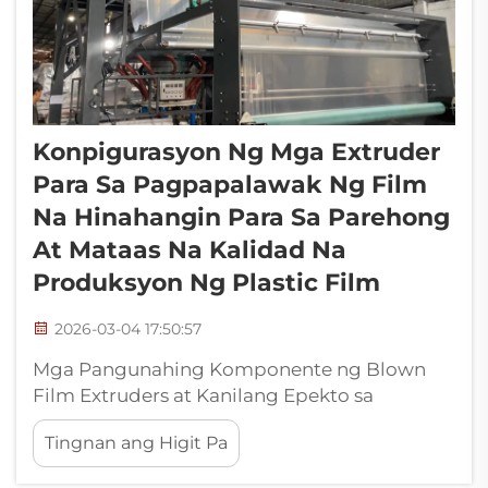
Konpigurasyon Ng Mga Extruder
Para Sa Pagpapalawak Ng Film
Na Hinahangin Para Sa Parehong
At Mataas Na Kalidad Na
Produksyon Ng Plastic Film
2026-03-04 17:50:57
Mga Pangunahing Komponente ng Blown
Film Extruders at Kanilang Epekto sa
Pagkakapareho ng Melt: Geometry ng Screw
Tingnan ang Higit Pa
at Compression Ratio—Pagbabalanse ng
Shear, Paghalo, at Pagkakapareho ng Melt.