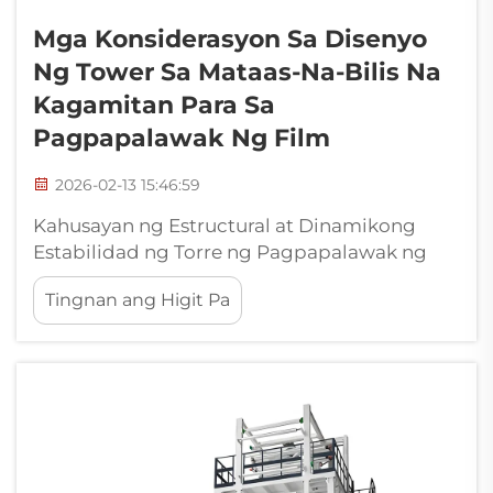
Mga Konsiderasyon Sa Disenyo
Ng Tower Sa Mataas-Na-Bilis Na
Kagamitan Para Sa
Pagpapalawak Ng Film
2026-02-13 15:46:59
Kahusayan ng Estructural at Dinamikong
Estabilidad ng Torre ng Pagpapalawak ng
Film: Pamamahala sa mga Dinamikong Load
Tingnan ang Higit Pa
at Vibrasyon sa Mataas na Bilis ng Linya.
Kapag tumatakbo sa higit sa 100 metro kada
minuto, ang mga torre ng pagpapalawak ng
film ay nakakaranas ng iba’t ibang uri ng mga
dinamikong problema na talagang s...