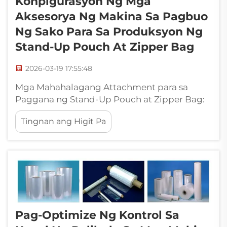
Konpigurasyon Ng Mga
Aksesorya Ng Makina Sa Pagbuo
Ng Sako Para Sa Produksyon Ng
Stand-Up Pouch At Zipper Bag
2026-03-19 17:55:48
Mga Mahahalagang Attachment para sa
Paggana ng Stand-Up Pouch at Zipper Bag:
Mga Yunit para sa Pagpasok ng Zipper—
Tingnan ang Higit Pa
Tumpak na Alignment at Thermal Bonding
para sa Integrasyon ng Ziplock. Ang
kasalukuyang kagamitan sa paggawa ng bag
ay mayroong espesyal na mga sistema para
sa pagpasok ng zipper na lumilikha ng...
Pag-Optimize Ng Kontrol Sa