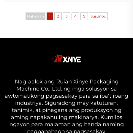
film blowing machine ay karaniwang
nagpoprodukto ng humigit-kumulang 30
Nakaraan
1
2
3
4
5
Susunod
hanggang 50 porsyento na higit pang
materyales kumpara sa ...
Nag-aalok ang Ruian Xinye Packaging
Machine Co., Ltd. ng mga solusyon sa
awtomatikong pagsasakay para sa iba't ibang
industriya. Siguradong may katuturan,
tahimik, at pinagana ang produksyon ng
aming napakahuling makinarya. Kumilos
ngayon para malaman ang handa naming
pagpapabago sa pagsasakay.