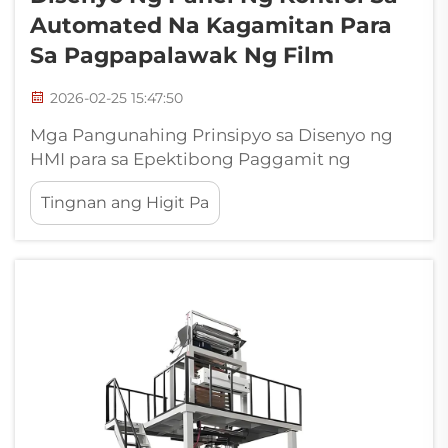
Automated Na Kagamitan Para
Sa Pagpapalawak Ng Film
2026-02-25 15:47:50
Mga Pangunahing Prinsipyo sa Disenyo ng
HMI para sa Epektibong Paggamit ng
Operator sa Automated na Kagamitan para
Tingnan ang Higit Pa
sa Pagpapalawak ng Film: Ergonomicong
layout ng touch-screen at intuwitibong
nabigasyon para sa mabilis na pag-aadjust
ng mga parameter. Ang mabuting disenyo
ng HMI ay nagsisimula sa mga touch screen
na madaling tingnan at ha...