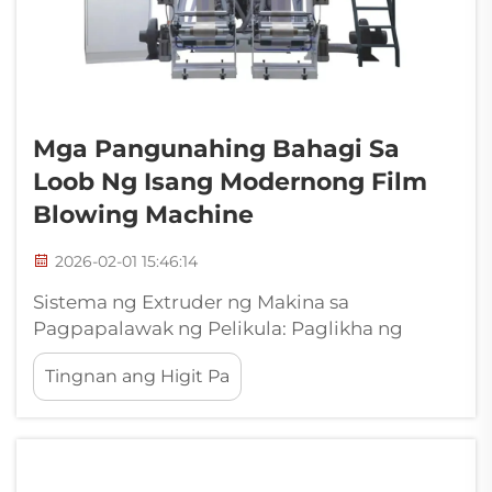
Mga Pangunahing Bahagi Sa
Loob Ng Isang Modernong Film
Blowing Machine
2026-02-01 15:46:14
Sistema ng Extruder ng Makina sa
Pagpapalawak ng Pelikula: Paglikha ng
Matunaw at Pagkakapare-pareho ng
Tingnan ang Higit Pa
Materyal Ang Hopper ng Pagsuplay at
Dynamics ng Screw para sa Estable na Daloy
Ang materyal ay nagsisimulang dumaloy
papasok sa sistema ng extrusion mula sa
hopper ng pagsuplay, kung saan ang hugis