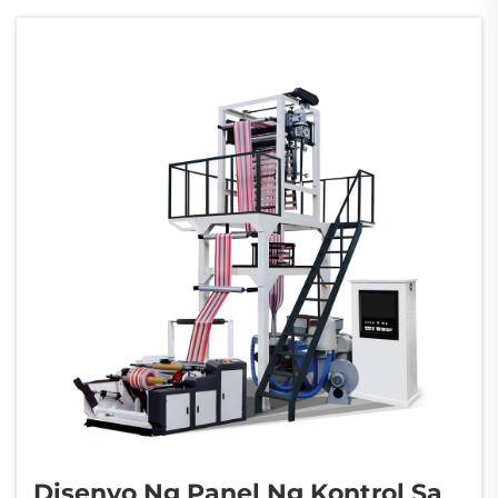
Ang paraan kung paano idinisenyo ang mga
screw ay may malaking papel sa pagkamit
ng pare-parehong kalidad ng melt habang
isinasagawa ang bl...
Disenyo Ng Panel Ng Kontrol Sa