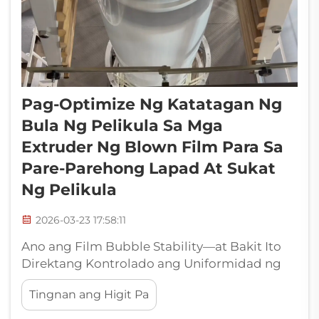
Pag-Optimize Ng Katatagan Ng
Bula Ng Pelikula Sa Mga
Extruder Ng Blown Film Para Sa
Pare-Parehong Lapad At Sukat
Ng Pelikula
2026-03-23 17:58:11
Ano ang Film Bubble Stability—at Bakit Ito
Direktang Kontrolado ang Uniformidad ng
Lapad at Gauge? Ang film bubble stability ay
Tingnan ang Higit Pa
tumutukoy sa pare-parehong pagbuo at
pagpapanatili ng polymer bubble habang