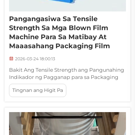
Pangangasiwa Sa Tensile
Strength Sa Mga Blown Film
Machine Para Sa Matibay At
Maaasahang Packaging Film
2026-03-24 18:00:13
Bakit Ang Tensile Strength ang Pangunahing
Indikador ng Pagganap para sa Packaging
Film: Pag-uugnay ng tensile strength sa mga
Tingnan ang Higit Pa
tunay na pangangailangan sa packaging—
tulad ng paglaban sa pagsasalot, integridad
ng seal, at pagpapanatili ng bigat. Kapag
pinag-uusapan ang mga packaging film,
mahalaga ang tensile strength...