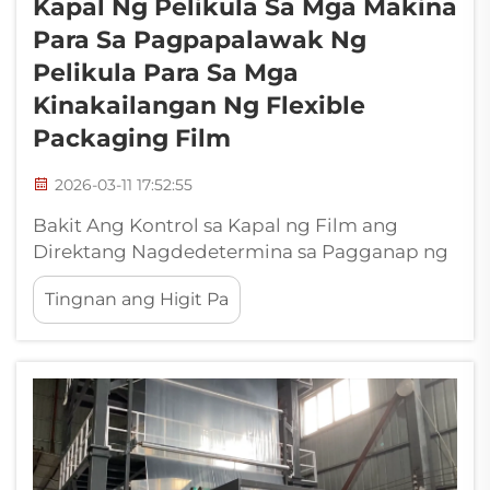
Kapal Ng Pelikula Sa Mga Makina
Para Sa Pagpapalawak Ng
Pelikula Para Sa Mga
Kinakailangan Ng Flexible
Packaging Film
2026-03-11 17:52:55
Bakit Ang Kontrol sa Kapal ng Film ang
Direktang Nagdedetermina sa Pagganap ng
Packaging: Pagkawala ng Mechanical
Tingnan ang Higit Pa
Strength dahil sa ±8% na pagbabago sa kapal
ng mga heat-seal layer. Kapag hindi pare-
pareho ang kapal ng film, lalo na kapag ang
mga heat seal layer ay nagbabago ng higit sa
humigit-kumulang 8%, ito...