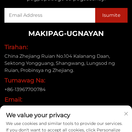
MAKIPAG-UGNAYAN
Tirahan:
China Zhejiang Ruian No.104 Kalanang Daan,
Sektong Yongguang, Shangwang, Lungsod ng
Ruian, Probinsya ng Zhejiang.
Tumawag Na:
+86-13967700784
Email:
[email protected]
We value your privacy
We use cookies and similar tools to provide our services.
If you don't want to accept all cookies, click Personalize
Copyright © 2025 Ruian Xinye Packaging Machine Co.,Ltd |