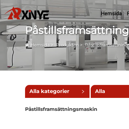
Hemsida
Påstillsframsättnin
Hemsida
>
Produkten
>
Påstillsframsättnin
Alla kategorier
Alla
underkatego
Påstillsframsättningsmaskin