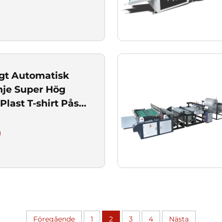
igt Automatisk
nje Super Hög
Plast T-shirt Påse
Föregående
1
2
3
4
Nästa