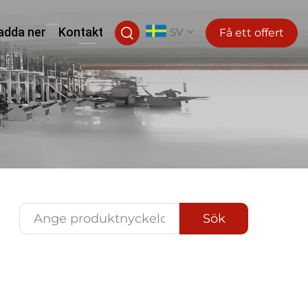
adda ner
Kontakt
SV
Få ett offert
Sök