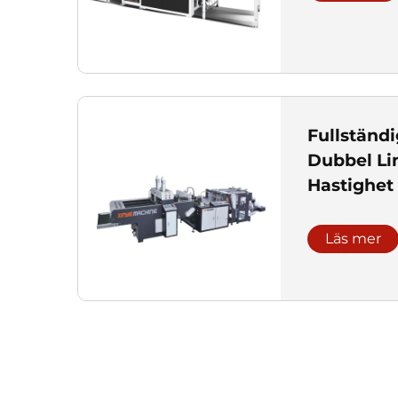
Fullständ
Dubbel Li
Hastighet 
Maskin
Läs mer