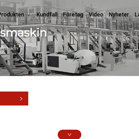
Produkten
Kundfall
Företag
Video
Nyheter
L
gsmaskin
gsmaskin
rier