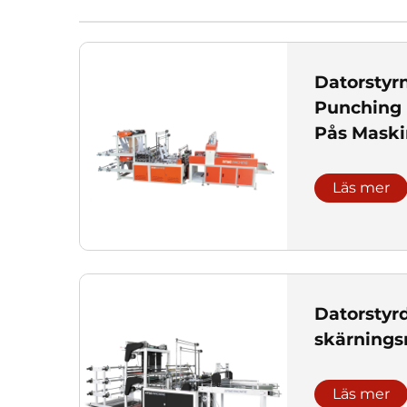
Datorstyr
Punching
Pås Maski
Läs mer
Datorstyrd
skärning
Läs mer