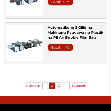
Basahin Pa
Automatikong 3 Gilid na
Makinang Paggawa ng Plastik
na PE Air Bubble Film Bag
Basahin Pa
Nakaraan
1
2
3
4
Susunod