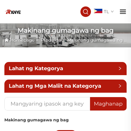
TL
Makinang gumagawa ng bag
Homepage
>
Produkto
>
Makinang gumagawa ng bag
Lahat ng Kategorya
Lahat ng Mga Maliit na Kategorya
Maghanap
Makinang gumagawa ng bag