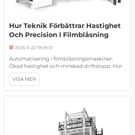
Hur Teknik Förbättrar Hastighet
Och Precision I Filmblåsning
2025-11-22 19:09:13
Automatisering i filmblåsningsmaskiner:
Ökad hastighet och minskad driftstopp. Hur
automations- och kontrollsystem förbättrar
VISA MER
effektiviteten i filmproduktion. Moderna
filmblåsningsmaskiner är utrustade med
inbyggda automationsfunktioner som ökar
hur snabbt...