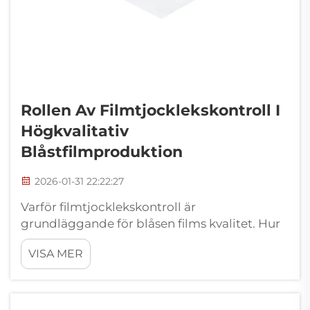
Rollen Av Filmtjocklekskontroll I
Högkvalitativ
Blåstfilmproduktion
2026-01-31 22:22:27
Varför filmtjocklekskontroll är
grundläggande för blåsen films kvalitet. Hur
tjockleksjämnhet direkt påverkar mekanisk
VISA MER
hållfasthet, optisk klarhet och spärrfunktion.
Att få rätt filmtjocklek är mycket viktigt för
kvaliteten på blåsen film eftersom ...