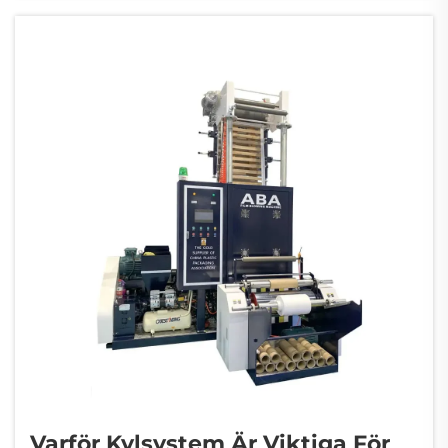
hur effektivt de blockerar oönskade ämnen.
Enligt...
Varför Kylsystem Är Viktiga För