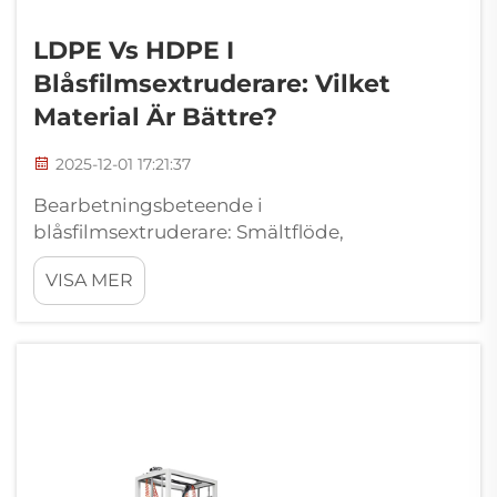
LDPE Vs HDPE I
Blåsfilmsextruderare: Vilket
Material Är Bättre?
2025-12-01 17:21:37
Bearbetningsbeteende i
blåsfilmsextruderare: Smältflöde,
bubbelstabilitet och konsekvenser för
VISA MER
skruvdesign. Smältviskositet,
temperatursensitivitet och skjuvrespons
under extrudering. När det gäller
blåsfilmsextrudering vid
standardtemperaturer mellan...