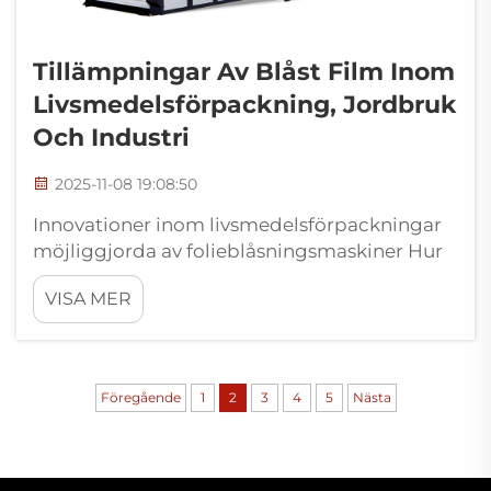
Tillämpningar Av Blåst Film Inom
Livsmedelsförpackning, Jordbruk
Och Industri
2025-11-08 19:08:50
Innovationer inom livsmedelsförpackningar
möjliggjorda av folieblåsningsmaskiner Hur
folieblåsningsmaskiner möjliggör
VISA MER
högpresterande livsmedelsfolier Idag skapar
folieblåsningsmaskiner livsmedelsfolier som
verkligen sticker ut när det gäller att hålla
saker färska. De erbjuder...
Föregående
1
2
3
4
5
Nästa