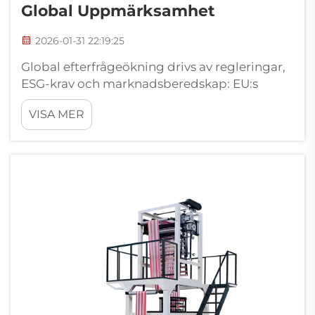
Global Uppmärksamhet
2026-01-31 22:19:25
Global efterfrågeökning drivs av regleringar,
ESG-krav och marknadsberedskap: EU:s
plaststrategi, delstatliga förbud i USA och
VISA MER
policyacceleration i APAC. Regleringar över
hela världen driver företag mot
bionedbrytbara filmblåsningsmaskiner i en
imponerande takt...