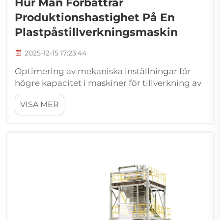
Hur Man Förbättrar
Produktionshastighet På En
Plastpåstillverkningsmaskin
2025-12-15 17:23:44
Optimering av mekaniska inställningar för
högre kapacitet i maskiner för tillverkning av
plastpåsar. Finjustering av film spänning och
VISA MER
seglingstemperatur. Det är mycket viktigt att
få rätt mängd spänning i filmen vid körning i
hög hastighet. Om det inte finns tillräcklig
spänning kan...