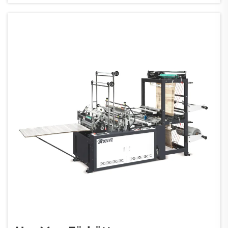
Smältflödesindexet (MFI), som i grunden
mäter hur ru...