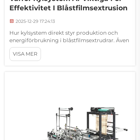
Effektivitet I Blåstfilmsextrusion
2025-12-29 17:24:13
Hur kylsystem direkt styr produktion och
energiförbrukning i blåstfilmsextrudrar. Även
om extruderhastigheter fortsätter att
VISA MER
utvecklas, förblir kylsystem den avgörande
flaskhalsen. Moderna högproduktiva linjer
kräver exakt termisk hantering för att
förhindra ...