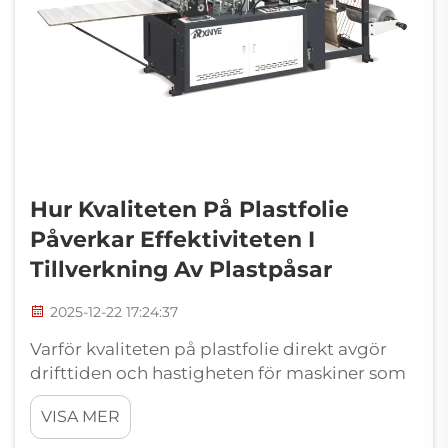
Hur Kvaliteten På Plastfolie
Påverkar Effektiviteten I
Tillverkning Av Plastpåsar
2025-12-22 17:24:37
Varför kvaliteten på plastfolie direkt avgör
drifttiden och hastigheten för maskiner som
tillverkar plastpåsar. Hur inhomogent
VISA MER
smältflödesindex (MFI) och fukthalt orsakar
instabil påmatning och bristning av banan.