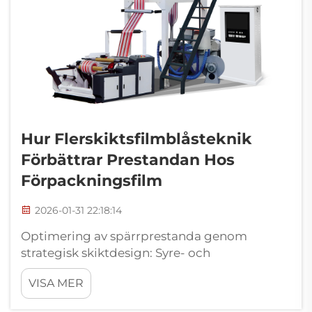
Hur Flerskiktsfilmblåsteknik
Förbättrar Prestandan Hos
Förpackningsfilm
2026-01-31 22:18:14
Optimering av spärrprestanda genom
strategisk skiktdesign: Syre- och
fuktspärrförbättringar i 5- respektive 7-
VISA MER
skiktskonfigurationer. Hur skikten är ordnade
i förpackningsmaterial påverkar verkligen