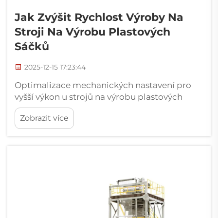
Jak Zvýšit Rychlost Výroby Na
Stroji Na Výrobu Plastových
Sáčků
2025-12-15 17:23:44
Optimalizace mechanických nastavení pro
vyšší výkon u strojů na výrobu plastových
sáčků. Doladění napětí fólie a teploty tavení.
Zobrazit více
Dostatečné napětí fólie je velmi důležité při
provozu na vysokých rychlostech. Pokud není
fólie dostatečně napnutá, může...