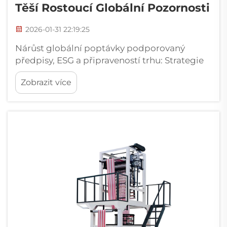
Těší Rostoucí Globální Pozornosti
2026-01-31 22:19:25
Nárůst globální poptávky podporovaný
předpisy, ESG a připraveností trhu: Strategie
EU pro plasty, zákazy na úrovni států ve
Zobrazit více
Spojených státech a urychlení politik v oblasti
APAC. Mezinárodní předpisy nutí společnosti
k přechodu na stroje pro výrobu biologicky
rozložitelných fólií v impressionním tempu...