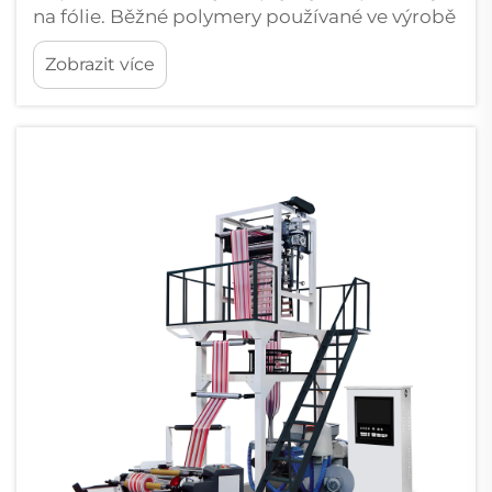
na fólie. Běžné polymery používané ve výrobě
fólie: LDPE, LLDPE a HDPE. Kvalitní fólie
Zobrazit více
začíná správným výběrem polymerových
pryskyřic pro danou aplikaci. Například LDPE
pro izol...