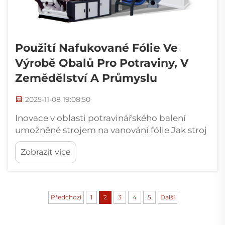
Použití Nafukované Fólie Ve
Výrobě Obalů Pro Potraviny, V
Zemědělství A Průmyslu
2025-11-08 19:08:50
Inovace v oblasti potravinářského balení
umožněné strojem na vanování fólie Jak stroj
na vanování fólie umožňuje vysoký výkon
Zobrazit více
obalových fólií Dnešní stroje na vanování fólie
vyrábějí obalové fólie, které se opravdu
vyznačují uchováním čerstvosti. Nabízejí...
Předchozí
1
2
3
4
5
Další