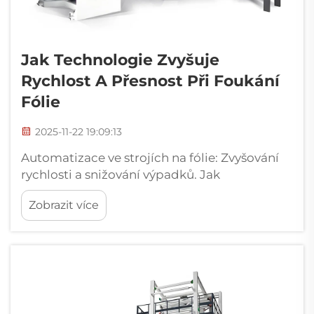
Jak Technologie Zvyšuje
Rychlost A Přesnost Při Foukání
Fólie
2025-11-22 19:09:13
Automatizace ve strojích na fólie: Zvyšování
rychlosti a snižování výpadků. Jak
automatizace a řídicí systémy zvyšují
Zobrazit více
efektivitu ve výrobě fólie. Dnešní stroje na
fólie jsou vybaveny vestavěnými funkcemi
automatizace, které zvyšují to, jak rychle...