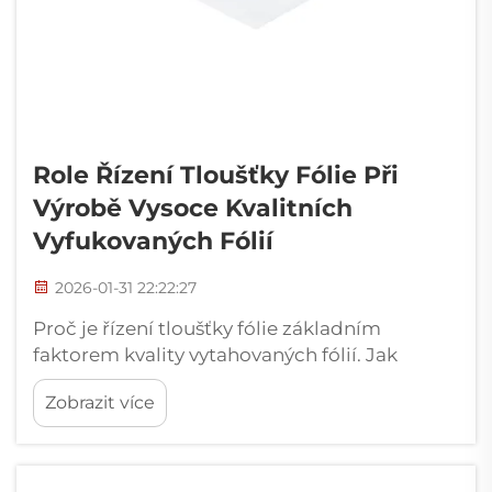
Role Řízení Tloušťky Fólie Při
Výrobě Vysoce Kvalitních
Vyfukovaných Fólií
2026-01-31 22:22:27
Proč je řízení tloušťky fólie základním
faktorem kvality vytahovaných fólií. Jak
rovnoměrnost tloušťky přímo určuje
Zobrazit více
mechanickou pevnost, optickou průhlednost
a bariérové vlastnosti. Přesné nastavení
tloušťky fólie je velmi důležité pro kvalitu
vytahovaných fólií, protože ...