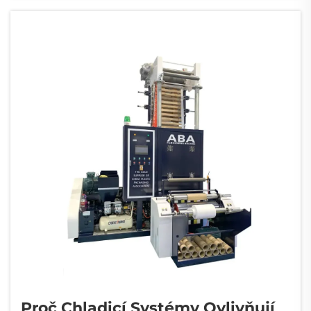
skutečně výrazně ovlivňuje jejich schopnost
efektivně bránit nepřáním prvkům. Podle...
Proč Chladicí Systémy Ovlivňují