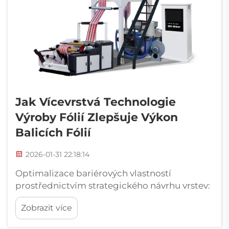
Jak Vícevrstvá Technologie
Výroby Fólií Zlepšuje Výkon
Balicích Fólií
2026-01-31 22:18:14
Optimalizace bariérových vlastností
prostřednictvím strategického návrhu vrstev:
Zlepšení bariéry proti kyslíku a vlhkosti u
Zobrazit více
5vrstvého oproti 7vrstvému uspořádání.
Uspořádání vrstev v balicích materiálech