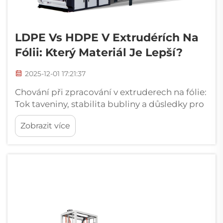
LDPE Vs HDPE V Extrudérích Na
Fólii: Který Materiál Je Lepší?
2025-12-01 17:21:37
Chování při zpracování v extruderech na fólie:
Tok taveniny, stabilita bubliny a důsledky pro
návrh šneku. Viskozita taveniny, citlivost na
Zobrazit více
teplotu a odezva na smyk během extruze.
Pokud jde o extruzi fólií při běžných
teplotách mezi...