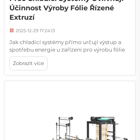
Účinnost Výroby Fólie Řízené
Extruzí
2025-12-29 17:24:13
Jak chladicí systémy přímo určují výstup a
spotřebu energie u zařízení pro výrobu fólie
řízené extruzí. I když se rychlosti extrudérů
Zobrazit více
neustále zvyšují, chladicí systémy zůstávají
kritickou zácpou. Moderní vysokovýkonné
linky vyžadují přesnou tepelnou správu, aby
se zabránilo ...