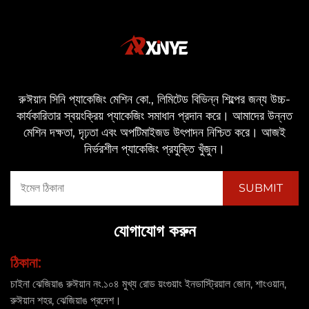
রুঈয়ান সিনি প্যাকেজিং মেশিন কো., লিমিটেড বিভিন্ন শিল্পের জন্য উচ্চ-
কার্যকারিতার স্বয়ংক্রিয় প্যাকেজিং সমাধান প্রদান করে। আমাদের উন্নত
মেশিন দক্ষতা, দৃঢ়তা এবং অপটিমাইজড উৎপাদন নিশ্চিত করে। আজই
নির্ভরশীল প্যাকেজিং প্রযুক্তি খুঁজুন।
যোগাযোগ করুন
ঠিকানা:
চাইনা ঝেজিয়াঙ রুঈয়ান নং.১০৪ মুখ্য রোড য়ংগুয়াং ইনডাস্ট্রিয়াল জোন, শাংওয়ান,
রুঈয়ান শহর, ঝেজিয়াঙ প্রদেশ।