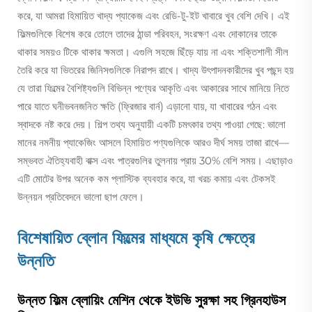
করে, যা আমরা হিমায়িত খাদ্য প্যাকেজ এবং রেডি-টু-ইট খাবারে খুব বেশি দেখি। এই
ফিল্মগুলিকে বিশেষ করে তোলে তাদের ঠান্ডা পরিবহন, সংরক্ষণ এবং দোকানের তাকে
থাকার সময়ও টিকে থাকার ক্ষমতা। এগুলি সহজে ছিঁড়ে যায় না এবং শক্তিশালী সীল
তৈরি করে যা ভিতরের জিনিসগুলিকে নিরাপদ রাখে। খাদ্য উৎপাদনকারীদের খুব পছন্দ হয়
যে তারা ফিল্মের বৈশিষ্ট্যগুলি বিভিন্ন পণ্যের আকৃতি এবং আকারের সাথে মানিয়ে নিতে
পারে যাতে ঘনীভবনজনিত ক্ষতি (ফ্রিজার বার্ন) এড়ানো যায়, যা খাবারের গঠন এবং
স্বাদকে নষ্ট করে দেয়। শিল্প তথ্য অনুযায়ী একটি চমৎকার তথ্য পাওয়া গেছে: ভালো
মানের নমনীয় প্যাকেজিং আসলে হিমায়িত পণ্যগুলিকে আরও দীর্ঘ সময় তাজা রাখে—
সম্ভবত ঐতিহ্যবাহী বাক্স এবং পাত্রগুলির তুলনায় প্রায় 30% বেশি সময়। এছাড়াও
এটি মোটের উপর অনেক কম প্লাস্টিক ব্যবহার করে, যা খরচ কমায় এবং টেকসই
উন্নয়ন প্রতিবেদনে ভালো ছাপ ফেলে।
বিশেষায়িত ব্লোন ফিল্মের মাধ্যমে কৃষি ক্ষেত্রে
উন্নতি
উন্নত ফিল্ম ব্লোয়িং মেশিন থেকে ইউভি সুরক্ষা সহ গ্রিনহাউস