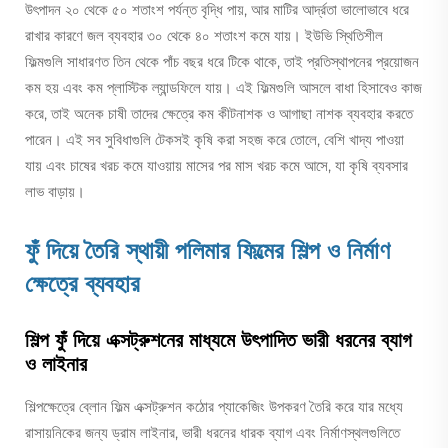
উৎপাদন ২০ থেকে ৫০ শতাংশ পর্যন্ত বৃদ্ধি পায়, আর মাটির আর্দ্রতা ভালোভাবে ধরে
রাখার কারণে জল ব্যবহার ৩০ থেকে ৪০ শতাংশ কমে যায়। ইউভি স্থিতিশীল
ফিল্মগুলি সাধারণত তিন থেকে পাঁচ বছর ধরে টিকে থাকে, তাই প্রতিস্থাপনের প্রয়োজন
কম হয় এবং কম প্লাস্টিক ল্যান্ডফিলে যায়। এই ফিল্মগুলি আসলে বাধা হিসাবেও কাজ
করে, তাই অনেক চাষী তাদের ক্ষেত্রে কম কীটনাশক ও আগাছা নাশক ব্যবহার করতে
পারেন। এই সব সুবিধাগুলি টেকসই কৃষি করা সহজ করে তোলে, বেশি খাদ্য পাওয়া
যায় এবং চাষের খরচ কমে যাওয়ায় মাসের পর মাস খরচ কমে আসে, যা কৃষি ব্যবসার
লাভ বাড়ায়।
ফুঁ দিয়ে তৈরি স্থায়ী পলিমার ফিল্মের শিল্প ও নির্মাণ
ক্ষেত্রে ব্যবহার
শিল্প ফুঁ দিয়ে এক্সট্রুশনের মাধ্যমে উৎপাদিত ভারী ধরনের ব্যাগ
ও লাইনার
শিল্পক্ষেত্রে ব্লোন ফিল্ম এক্সট্রুশন কঠোর প্যাকেজিং উপকরণ তৈরি করে যার মধ্যে
রাসায়নিকের জন্য ড্রাম লাইনার, ভারী ধরনের ধারক ব্যাগ এবং নির্মাণস্থলগুলিতে