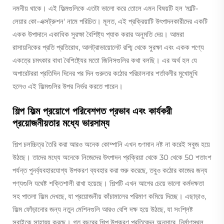
নমনীয় থাকে। এই ফিল্মগুলিকে এতটা ভালো করে তোলে এমন বিষয়টি হল 'মাল্টি-
লেয়ার কো-এক্সট্রুশন' নামে পরিচিত। মূলত, এই প্রক্রিয়াটি উৎপাদনকারীদের একটি
একক উপাদানে একাধিক সুরক্ষা বৈশিষ্ট্য প্যাক করার অনুমতি দেয়। আমরা
রাসায়নিকের প্রতি প্রতিরোধ, আলট্রাভায়োলেট রশ্মি থেকে সুরক্ষা এবং একক পণ্যে
একত্রে চমৎকার বাধা বৈশিষ্ট্যের মতো জিনিসগুলির কথা বলছি। এর অর্থ হল যে
অপারেটররা প্রতিদিন দিনের পর দিন গুরুতর কঠোর পরিচালনার শর্তাবলীর মুখোমুখি
হলেও এই ফিল্মগুলির উপর নির্ভর করতে পারেন।
শিল্প ফিল্ম প্রয়োগে পরিবেশগত প্রভাব এবং কার্যকরী
প্রয়োজনীয়তার মধ্যে ভারসাম্য
শিল্প চলচ্চিত্র তৈরি করা আরও অনেক কোম্পানি এখন গুণমান নষ্ট না করেই সবুজ হয়ে
উঠছে। তাদের মধ্যে অনেকে নিজেদের উৎপাদন প্রক্রিয়া থেকে 30 থেকে 50 শতাংশ
পর্যন্ত পুনর্ব্যবহারযোগ্য উপকরণ ব্যবহার করা শুরু করেছে, তবুও কঠোর কাজের জন্য
পণ্যগুলি যথেষ্ট শক্তিশালী রাখা হয়েছে। শিল্পটি এখন আগের চেয়ে ভালো কর্মদক্ষতা
সহ পাতলা ফিল্ম দেখছে, যা প্রয়োজনীয় কাঁচামালের পরিমাণ কমিয়ে দিচ্ছে। এছাড়াও,
ফিল্ম ফোঁড়ানোর জন্য নতুন মেশিনগুলি আরও বেশি দক্ষ হয়ে উঠছে, যা সংশ্লিষ্ট
সবাইকে সাহায্য করছে। গত বছরের শিল্প উপকরণ প্রতিবেদন অনুসারে, নির্মাণস্থল