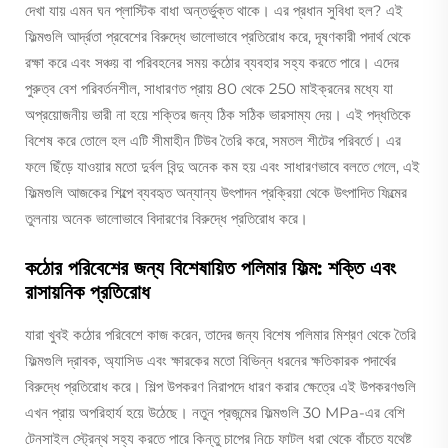
দেখা যায় এমন ঘন প্লাস্টিক বাধা অন্তর্ভুক্ত থাকে। এর প্রধান সুবিধা হল? এই
ফিল্মগুলি আর্দ্রতা প্রবেশের বিরুদ্ধে ভালোভাবে প্রতিরোধ করে, দূষণকারী পদার্থ থেকে
রক্ষা করে এবং সঞ্চয় বা পরিবহনের সময় কঠোর ব্যবহার সহ্য করতে পারে। এদের
পুরুত্ব বেশ পরিবর্তনশীল, সাধারণত প্রায় 80 থেকে 250 মাইক্রনের মধ্যে যা
অপ্রয়োজনীয় ভারী না হয়ে শক্তির জন্য ঠিক সঠিক ভারসাম্য দেয়। এই পদ্ধতিকে
বিশেষ করে তোলে হল এটি সীমাহীন টিউব তৈরি করে, সমতল শীটের পরিবর্তে। এর
ফলে ছিঁড়ে যাওয়ার মতো দুর্বল বিন্দু অনেক কম হয় এবং সাধারণভাবে বলতে গেলে, এই
ফিল্মগুলি আজকের শিল্পে ব্যবহৃত অন্যান্য উৎপাদন প্রক্রিয়া থেকে উৎপাদিত ফিল্মের
তুলনায় অনেক ভালোভাবে বিদারণের বিরুদ্ধে প্রতিরোধ করে।
কঠোর পরিবেশের জন্য বিশেষায়িত পলিমার ফিল্ম: শক্তি এবং
রাসায়নিক প্রতিরোধ
যারা খুবই কঠোর পরিবেশে কাজ করেন, তাদের জন্য বিশেষ পলিমার মিশ্রণ থেকে তৈরি
ফিল্মগুলি দ্রাবক, অ্যাসিড এবং ক্ষারকের মতো বিভিন্ন ধরনের ক্ষতিকারক পদার্থের
বিরুদ্ধে প্রতিরোধ করে। শিল্প উপকরণ নিরাপদে ধারণ করার ক্ষেত্রে এই উপকরণগুলি
এখন প্রায় অপরিহার্য হয়ে উঠেছে। নতুন প্রজন্মের ফিল্মগুলি 30 MPa-এর বেশি
টেনসাইল স্ট্রেন্থ সহ্য করতে পারে কিন্তু চাপের নিচে ফাটল ধরা থেকে বাঁচতে যথেষ্ট