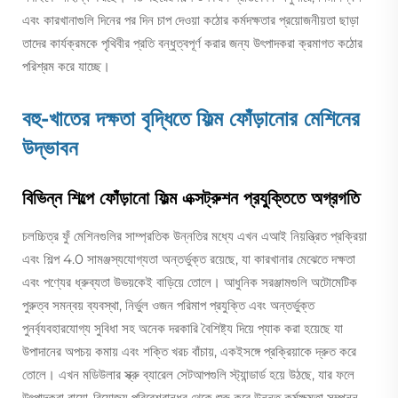
এবং কারখানাগুলি দিনের পর দিন চাপ দেওয়া কঠোর কর্মদক্ষতার প্রয়োজনীয়তা ছাড়া
তাদের কার্যক্রমকে পৃথিবীর প্রতি বন্ধুত্বপূর্ণ করার জন্য উৎপাদকরা ক্রমাগত কঠোর
পরিশ্রম করে যাচ্ছে।
বহু-খাতের দক্ষতা বৃদ্ধিতে ফিল্ম ফোঁড়ানোর মেশিনের
উদ্ভাবন
বিভিন্ন শিল্পে ফোঁড়ানো ফিল্ম এক্সট্রুশন প্রযুক্তিতে অগ্রগতি
চলচ্চিত্র ফুঁ মেশিনগুলির সাম্প্রতিক উন্নতির মধ্যে এখন এআই নিয়ন্ত্রিত প্রক্রিয়া
এবং শিল্প 4.0 সামঞ্জস্যযোগ্যতা অন্তর্ভুক্ত রয়েছে, যা কারখানার মেঝেতে দক্ষতা
এবং পণ্যের ধ্রুব্যতা উভয়কেই বাড়িয়ে তোলে। আধুনিক সরঞ্জামগুলি অটোমেটিক
পুরুত্ব সমন্বয় ব্যবস্থা, নির্ভুল ওজন পরিমাপ প্রযুক্তি এবং অন্তর্ভুক্ত
পুনর্ব্যবহারযোগ্য সুবিধা সহ অনেক দরকারি বৈশিষ্ট্য দিয়ে প্যাক করা হয়েছে যা
উপাদানের অপচয় কমায় এবং শক্তি খরচ বাঁচায়, একইসঙ্গে প্রক্রিয়াকে দ্রুত করে
তোলে। এখন মডিউলার স্ক্রু ব্যারেল সেটআপগুলি স্ট্যান্ডার্ড হয়ে উঠছে, যার ফলে
উৎপাদকরা বায়ো-বিযোজ্য পরিবেশবান্ধব থেকে শুরু করে উন্নত কর্মক্ষমতা সম্পন্ন