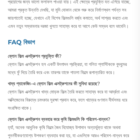
প্রয়োগের জন্য ভালো ফলাফল পাওয়া যায়। এই ক্ষেত্রে প্রযুক্তি যত এগিয়ে যাচ্ছে,
আমরা প্রকৃত উন্নতি দেখছি, যা মুদি দোকান থেকে শুরু করে নির্মাণস্থল পর্যন্ত সব
জায়গাতেই হচ্ছে, যেখানে এই বিশেষ ফিল্মগুলি বর্জ্য কমাতে, অর্থ সাশ্রয় করতে এবং
এমন নতুন সম্ভাবনার দরজা খুলতে সাহায্য করে যা আগে কেউ সম্ভব বলে ভাবেনি।
FAQ বিভাগ
ব্লোন ফিল্ম এক্সট্রুশন প্রযুক্তি কী?
ব্লোন ফিল্ম এক্সট্রুশন হল একটি উৎপাদন প্রক্রিয়া, যা গলিত প্লাস্টিককে বুদবুদের
মধ্যে ফুঁ দিয়ে তৈরি করে এবং তারপর তাকে পাতলা ফিল্মে রূপান্তরিত করে।
খাদ্য প্যাকেজিং-এ ব্লোন ফিল্ম এক্সট্রুশনের কী সুবিধা রয়েছে?
ব্লোন ফিল্ম এক্সট্রুশন খাদ্য মোড়ক ফিল্ম তৈরি করতে সাহায্য করে যা আর্দ্রতা এবং
অক্সিজেনের বিরুদ্ধে চমৎকার সুরক্ষা প্রদান করে, ফলে খাদ্যের গুণমান দীর্ঘসময় ধরে
সংরক্ষিত থাকে।
ব্লোন ফিল্ম এক্সট্রুশন ব্যবহার করে কৃষি ফিল্মগুলি কি পরিবেশ-বান্ধব?
হ্যাঁ, অনেক আধুনিক কৃষি ফিল্মে জৈব বিযোজ্য উপাদান অন্তর্ভুক্ত থাকে অথবা
পুনর্নবীকরণযোগ্য উপকরণ ব্যবহার করা হয়, যা এগুলিকে আরও পরিবেশ-বান্ধব করে