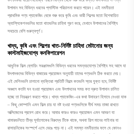
উপাদান সহ বিভিন্ন ধরনের প্লাস্টিক পরিচালনা করতে পারেন। এই নমনীয়তা
প্রাথমিক পণ্য প্যাকেজিং থেকে শুরু করে কৃষি এবং ভারী শিল্পের মতো বিশেষায়িত
অ্যাপ্লিকেশনগুলির মতো খাতগুলির চাহিদা পূরণ করে, যেখানে উপাদানের বৈশিষ্ট্য
সবচেয়ে বেশি গুরুত্বপূর্ণ।
খাদ্য, কৃষি এবং শিল্পের খাত-নির্দিষ্ট চাহিদা মেটানোর জন্য
কাস্টমাইজযোগ্য কনফিগারেশন
আধুনিক ফিল্ম ব্লোয়িং সরঞ্জামগুলি বিভিন্ন ধরনের সমন্বয়যোগ্য বৈশিষ্ট্য সহ আসে যা
উৎপাদকদের বিভিন্ন বাজারের প্রয়োজন অনুযায়ী তাদের পণ্যগুলি ঠিক করতে দেয়।
এই মেশিনগুলি চালানো ব্যক্তিরা প্রতিটি ফিল্মে কতগুলি স্তর যুক্ত হবে, নির্দিষ্ট
অঞ্চলে কতটা ঘন হওয়া প্রয়োজন এবং উৎপাদনের সময় কত দ্রুত উপাদান চালিত
হচ্ছে তা নিয়ন্ত্রণ করতে পারে। খাদ্য প্যাকেজিং-এর কথা উদাহরণ হিসাবে নেওয়া যাক
– কিছু কোম্পানি এমন ফিল্ম চায় যা নষ্ট হওয়া পণ্যগুলিকে দীর্ঘ সময় তাজা রাখতে
অক্সিজেনের প্রবেশ রোধ করে। আবার কারও কারও প্রয়োজন এমন আবরণ যা
খামারগুলিতে তীব্র সূর্যালোকের বিরুদ্ধে টিকে থাকে, অথবা শিল্প মানের লাইনার যা
রাসায়নিকের সংস্পর্শে এসে ভেঙে পড়ে না। এই সমস্ত নমনীয়তার ফলে যে কোনও