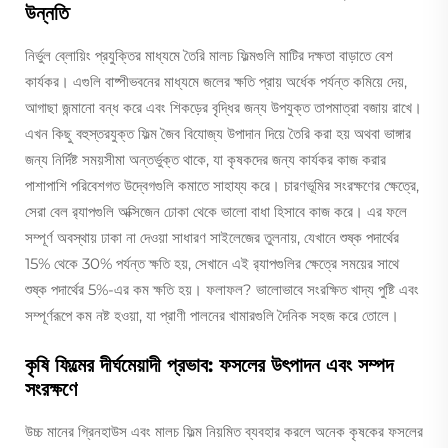
উন্নতি
নির্ভুল ব্লোয়িং প্রযুক্তির মাধ্যমে তৈরি মালচ ফিল্মগুলি মাটির দক্ষতা বাড়াতে বেশ
কার্যকর। এগুলি বাষ্পীভবনের মাধ্যমে জলের ক্ষতি প্রায় অর্ধেক পর্যন্ত কমিয়ে দেয়,
আগাছা জন্মানো বন্ধ করে এবং শিকড়ের বৃদ্ধির জন্য উপযুক্ত তাপমাত্রা বজায় রাখে।
এখন কিছু বহুস্তরযুক্ত ফিল্ম জৈব বিযোজ্য উপাদান দিয়ে তৈরি করা হয় অথবা ভাঙ্গার
জন্য নির্দিষ্ট সময়সীমা অন্তর্ভুক্ত থাকে, যা কৃষকদের জন্য কার্যকর কাজ করার
পাশাপাশি পরিবেশগত উদ্বেগগুলি কমাতে সাহায্য করে। চারণভূমির সংরক্ষণের ক্ষেত্রে,
সেরা বেল র‍্যাপগুলি অক্সিজেন ঢোকা থেকে ভালো বাধা হিসাবে কাজ করে। এর ফলে
সম্পূর্ণ অবস্থায় ঢাকা না দেওয়া সাধারণ সাইলেজের তুলনায়, যেখানে শুষ্ক পদার্থের
15% থেকে 30% পর্যন্ত ক্ষতি হয়, সেখানে এই র‍্যাপগুলির ক্ষেত্রে সময়ের সাথে
শুষ্ক পদার্থের 5%-এর কম ক্ষতি হয়। ফলাফল? ভালোভাবে সংরক্ষিত খাদ্য পুষ্টি এবং
সম্পূর্ণরূপে কম নষ্ট হওয়া, যা প্রাণী পালনের খামারগুলি দৈনিক সহজ করে তোলে।
কৃষি ফিল্মের দীর্ঘমেয়াদী প্রভাব: ফসলের উৎপাদন এবং সম্পদ
সংরক্ষণে
উচ্চ মানের গ্রিনহাউস এবং মালচ ফিল্ম নিয়মিত ব্যবহার করলে অনেক কৃষকের ফসলের