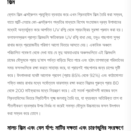
ফিল্ম
ব্লোন ফিল্ম এক্সট্রুশন প্রযুক্তি ব্যবহার করে এখন গ্রিনহাউস ফিল্ম তৈরি করা সম্ভব,
যাতে মাল্টি-লেয়ার কো-এক্সট্রুশন পদ্ধতির মাধ্যমে বিশেষ সংযোজন দ্রব্য উপাদানের
মধ্যেই অন্তর্ভুক্ত করে আপতিত UV রশ্মি থেকে স্বয়ংক্রিয় সুরক্ষা প্রদান করা হয়।
ফলাফলস্বরূপ প্রাপ্ত ফিল্মগুলি ক্ষতিকারক UV রশ্মি বাধা দেয়, তবুও গাছপালা সুস্থ
রাখার জন্য প্রয়োজনীয় পরিমাণ আলো ভিতরে আসতে দেয়। একাধিক অঞ্চলে
পরিচালিত গবেষণা থেকে দেখা যায় যে মৃদু আবহাওয়ার অঞ্চলগুলিতে এই ফিল্মগুলি
চাষের মৌসুমকে প্রায় দু'মাস পর্যন্ত বাড়িয়ে দিতে পারে এবং হঠাৎ তাপমাত্রা পরিবর্তনের
সময় ফসলগুলিকে রক্ষা করতে সাহায্য করে, যা প্রায়শই গাছপালার জন্য চাপের সৃষ্টি
করে। উৎপাদকরা যথেষ্ট আলোক প্রবেশ (প্রায় 85% থেকে 92%) এবং কাঠামোগত
শক্তি বজায় রাখার মধ্যে সর্বোত্তম ভারসাম্য রক্ষা করতে ফিল্মের পুরুত্ব প্রায় 80
থেকে 200 মাইক্রনের মধ্যে নিয়ন্ত্রণ করে। এই সতর্ক প্রকৌশলী কাজের ফলে
গ্রিনহাউসের ভিতরে স্থিতিশীল সূক্ষ্ম জলবায়ু তৈরি হয়, যা ব্যয়বহুল অতিরিক্ত তাপ বা
শীতলীকরণ ব্যবস্থার উপর নির্ভর না করেই সমস্ত মৌসুমে উচ্চমানের ফসল উৎপাদন
করা সম্ভব করে তোলে।
মালচ ফিল্ম এবং বেল র্যাপ: মাটির দক্ষতা এবং চারণভূমির সংরক্ষণে