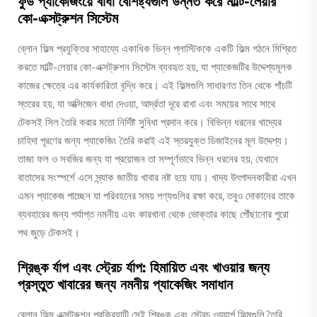
ফুড প্যাকেজিংয়ে বাধা বৈশিষ্ট্যগুলি উন্নত করে মাল্টি-লেয়ার
কো-এক্সট্রুশন সিস্টেম
ব্লোন ফিল্ম প্রযুক্তির সাহায্যে একাধিক ভিন্ন প্লাস্টিককে একটি ফিল্ম গঠনে মিশ্রিত
করতে মাল্টি-লেয়ার কো-এক্সট্রুশন সিস্টেম ব্যবহৃত হয়, যা প্যাকেজটির উদ্দেশ্যমূলক
কাজের ক্ষেত্রে এর কার্যকারিতা বৃদ্ধি করে। এই ফিল্মগুলি সাধারণত তিন থেকে পাঁচটি
স্তরের হয়, যা অক্সিজেন বাধা দেওয়া, আর্দ্রতা দূরে রাখা এবং সময়ের সাথে সাথে
টেকসই সিল তৈরি করার মতো নির্দিষ্ট সুবিধা প্রদান করে। বিভিন্ন ধরনের খাদ্যের
চাহিদা পূরণের জন্য প্যাকেজিং তৈরি করাই এই স্তরযুক্ত ডিজাইনের মূল উদ্দেশ্য।
তাজা ফল ও সবজির জন্য যা প্রয়োজন তা সম্পূর্ণভাবে ভিন্ন ধরনের হয়, যেখানে
বাতাসের সংস্পর্শে এসে স্ন্যাক জাতীয় খাবার নষ্ট হয়ে যায়। খাদ্য উৎপাদনকারীরা এখন
এমন প্যাকেজ পাচ্ছেন যা পরিবহনের সময় পণ্যগুলির রক্ষা করে, তবুও দোকানের তাকে
ব্যবহারের জন্য পর্যাপ্ত নমনীয় এবং কারখানা থেকে ভোক্তার কাছে পৌঁছানোর পুরো
পথ জুড়ে টেকসই।
শ্রিঙ্ক র্যাপ এবং স্ট্রেচ র্যাপ: হিমায়িত এবং খাওয়ার জন্য
প্রস্তুত খাবারের জন্য নমনীয় প্যাকেজিং সমাধান
ব্লোন ফিল্ম এক্সট্রুশন প্রক্রিয়াটি সেই শ্রিঙ্ক এবং স্ট্রেচ ওয়্যার্প ফিল্মগুলি তৈরি