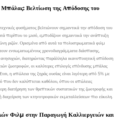
 Μπάλας: Βελτίωση της Απόδοσης του
τεχνικές φυσήματος βελτιώνουν σημαντικά την απόδοση του
ατά περίπου το μισό, εμποδίζουν σημαντικά την ανάπτυξη
 ζώνη ριζών. Ορισμένα από αυτά τα πολυστρωματικά φιλμ
έτουν ενσωματωμένους χρονοδιαγράμματα διάσπασης,
 ανησυχιών, διατηρώντας παράλληλα ικανοποιητική απόδοση
γειών ζωοτροφών, οι καλύτερες επιλογές επένδυσης μπάλας
τσι, η απώλεια της ξηράς ουσίας είναι λιγότερη από 5% με
λό που δεν καλύπτεται καθόλου, όπου οι απώλειες
ερη διατήρηση των θρεπτικών συστατικών της ζωοτροφής και
ή διαχείριση των κτηνοτροφικών εκμεταλλεύσεων πιο εύκολη.
ών Φιλμ στην Παραγωγή Καλλιεργειών και