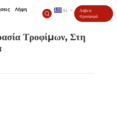
ήσεις
Λήψη
EL
Λάβετε
προσφορά
ασία Τροφίμων, Στη
α