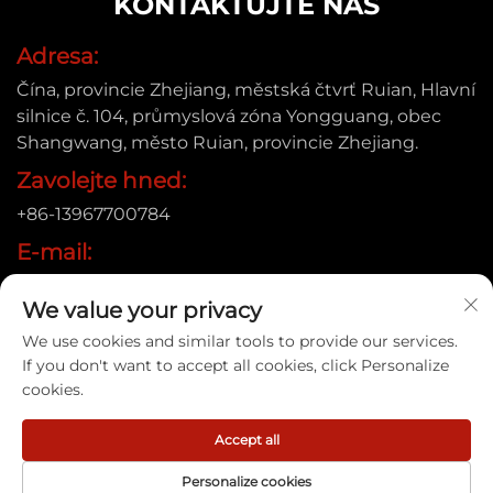
KONTAKTUJTE NÁS
Adresa:
Čína, provincie Zhejiang, městská čtvrť Ruian, Hlavní
silnice č. 104, průmyslová zóna Yongguang, obec
Shangwang, město Ruian, provincie Zhejiang.
Zavolejte hned:
+86-13967700784
E-mail:
[email protected]
We value your privacy
We use cookies and similar tools to provide our services.
If you don't want to accept all cookies, click Personalize
Copyright © 2025 Ruian Xinye Packaging Machine Co.,Ltd |
cookies.
Zásady ochrany soukromí
Accept all
Personalize cookies