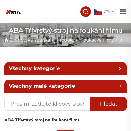
CS
ABA Třívrstvý stroj na foukání filmu
Domovská stránka
>
Produkt
>
Foukačka filmu
>
ABA Třívrstvý stroj na foukání filmu
Všechny kategorie
Všechny malé kategorie
Hledat
ABA Třívrstvý stroj na foukání filmu