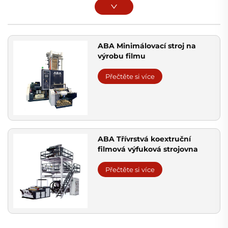
ABA Minimálovací stroj na
výrobu filmu
Přečtěte si více
ABA Třívrstvá koextruční
filmová výfuková strojovna
Přečtěte si více