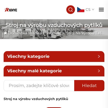
CS
Stroj na výrobu vzduchových pytlíků
Domovská stránka
>
Produkt
>
Stroj Na Výrobu Tašek
Všechny kategorie
Všechny malé kategorie
Hledat
Stroj na výrobu vzduchových pytlíků