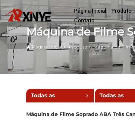
Página Inicial
Produto
Contato
Máquina de Filme 
Página Inicial
>
Produto
>
Máquina de Filme
Todas as
Todas as
Categorias
Subcategori
Máquina de Filme Soprado ABA Três Ca