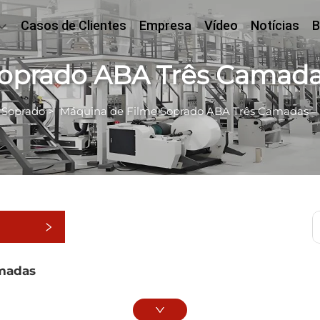
Casos de Clientes
Empresa
Vídeo
Notícias
B
Soprado ABA Três Camad
 Soprado
>
Máquina de Filme Soprado ABA Três Camadas
as
madas