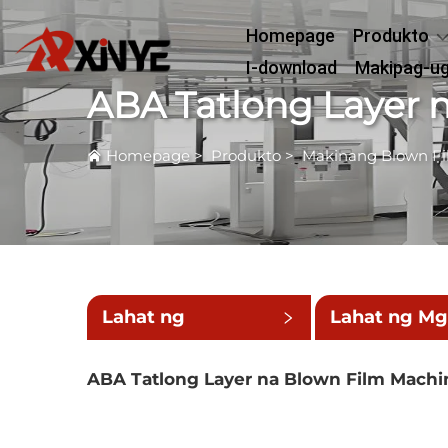
Homepage
Produkto
I-download
Makipag-u
ABA Tatlong Layer 
Homepage
>
Produkto
>
Makinang Blown F
Lahat ng
Lahat ng M
Kategorya
Maliit na
ABA Tatlong Layer na Blown Film Machi
Kategorya