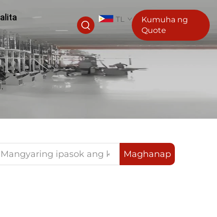
alita
TL
Kumuha ng
Quote
Maghanap