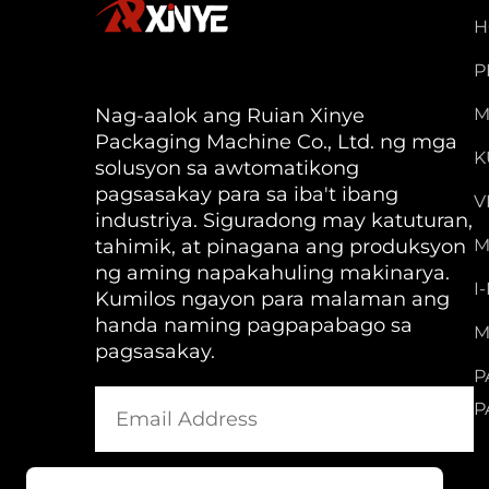
H
P
Nag-aalok ang Ruian Xinye
M
Packaging Machine Co., Ltd. ng mga
K
solusyon sa awtomatikong
pagsasakay para sa iba't ibang
V
industriya. Siguradong may katuturan,
tahimik, at pinagana ang produksyon
M
ng aming napakahuling makinarya.
I
Kumilos ngayon para malaman ang
handa naming pagpapabago sa
M
pagsasakay.
P
P