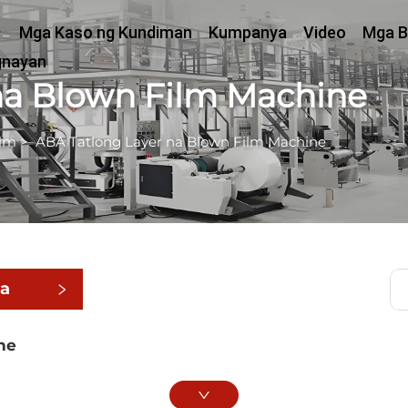
Mga Kaso ng Kundiman
Kumpanya
Video
Mga B
gnayan
na Blown Film Machine
ilm
>
ABA Tatlong Layer na Blown Film Machine
ga
ne