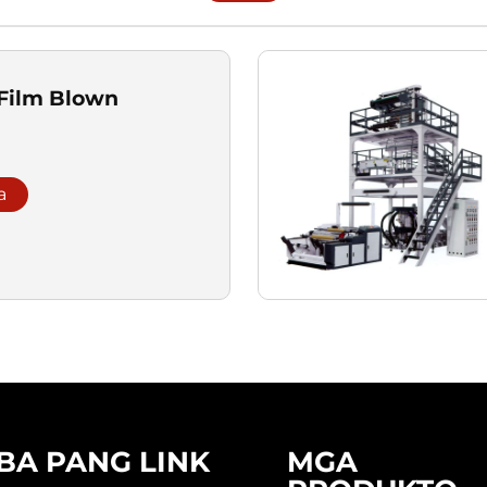
Film Blown
a
IBA PANG LINK
MGA