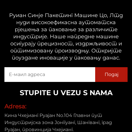
Руиан Синје Пакетинг Машине Цо, Лтд
нуди високоефикасна аутоматска
рјешења за паковање за различите
индустрије. Наше напредне машине
осигурају прецизност, издржљивост и
оптимизовану производњу. Откријте
поуздане иновације у паковању данас.
STUPITE U VEZU S NAMA
Adresa:
Кина Чхејианг Руајан No.104 Главни пут
Индустријска зона Јонггуанг, Шангванг, град
Руајан, провинција Чхејианг.