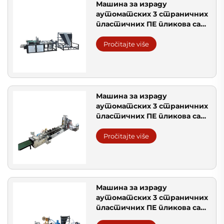
Машина за израду
аутоматских 3 страничних
пластичних ПЕ пликова са
ваздушним мехурицама
Pročitajte više
Машина за израду
аутоматских 3 страничних
пластичних ПЕ пликова са
ваздушним мехурицама
Pročitajte više
Машина за израду
аутоматских 3 страничних
пластичних ПЕ пликова са
ваздушним мехурицама