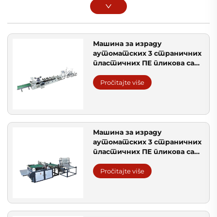
Машина за израду
аутоматских 3 страничних
пластичних ПЕ пликова са
ваздушним мехурицама
Pročitajte više
Машина за израду
аутоматских 3 страничних
пластичних ПЕ пликова са
ваздушним мехурицама
Pročitajte više