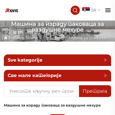
SR
Машина за израду паковаца за
ваздушне мехуре
Početna Strana
>
Производ
>
Mašina za izradu torbi
Sve kategorije
Све мале категорије
Претрага
Машина за израду паковаца за ваздушне мехуре