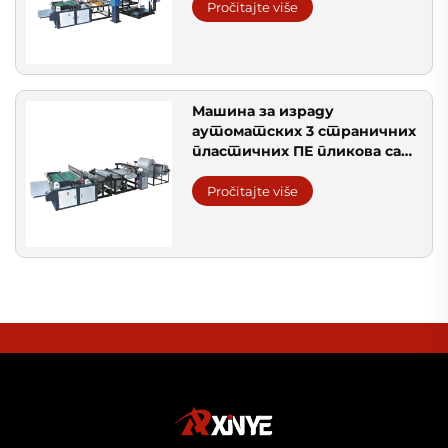
Pročitajte više
Машина за израду
аутоматских 3 страничних
пластичних ПЕ пликова са
ваздушним мехурицама
Pročitajte više