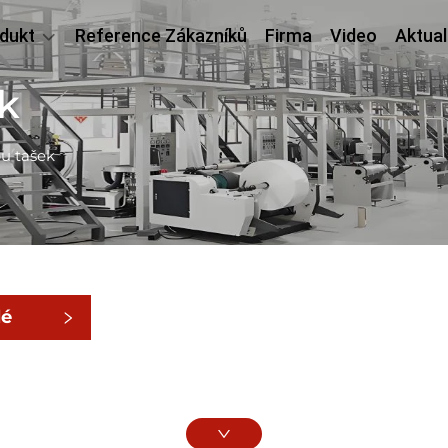
dukt
Reference Zákazníků
Firma
Video
Aktual
k
bu tašek
lé