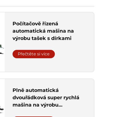
Počítačově řízená
automatická mašina na
výrobu tašek s dírkami
Přečtěte si více
Plně automatická
dvouřádková super rychlá
mašina na výrobu
plastových tašek s rukávy