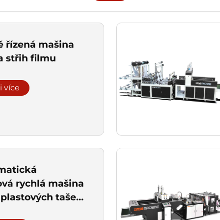
ě řízená mašina
a střih filmu
i více
matická
vá rychlá mašina
 plastových tašek