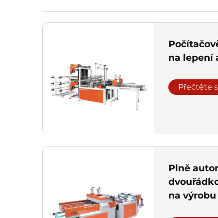
Počítačov
na lepení 
Přečtěte s
Plně auto
dvouřádko
na výrobu
s rukávy