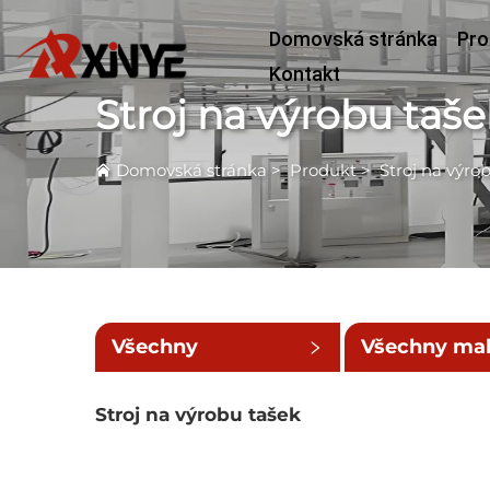
Domovská stránka
Pro
Kontakt
Stroj na výrobu taše
Domovská stránka
>
Produkt
>
Stroj na výro
Všechny
Všechny ma
kategorie
kategorie
Stroj na výrobu tašek