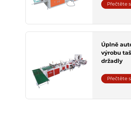
Přečtěte s
Úplně aut
výrobu ta
držadly
Přečtěte s