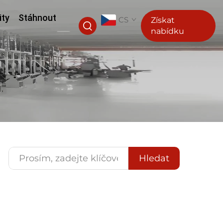
ity
Stáhnout
CS
Získat
nabídku
Hledat