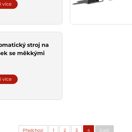
i více
omatický stroj na
šek se měkkými
i více
Předchozí
1
2
3
4
Další