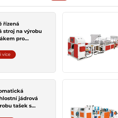
ě řízená
 stroj na výrobu
olákem pro
a ploché tašky
i více
omatická
hlostní jádrová
ýrobu tašek s