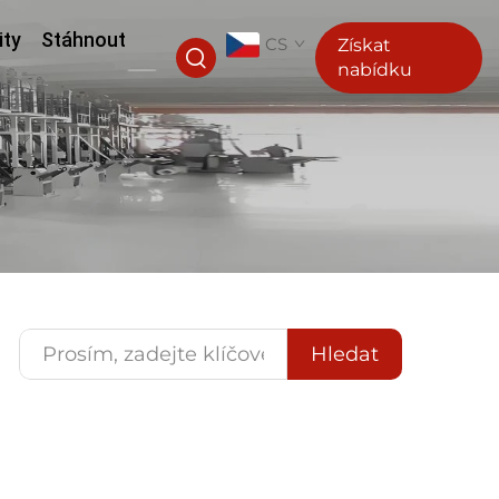
ity
Stáhnout
CS
Získat
nabídku
Hledat