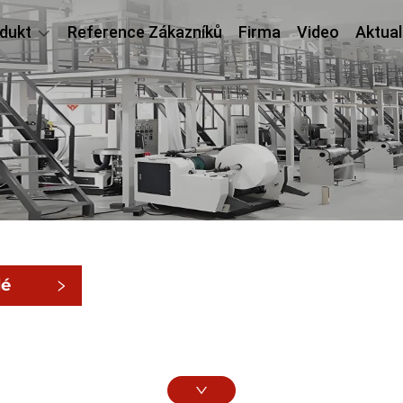
dukt
Reference Zákazníků
Firma
Video
Aktual
lé