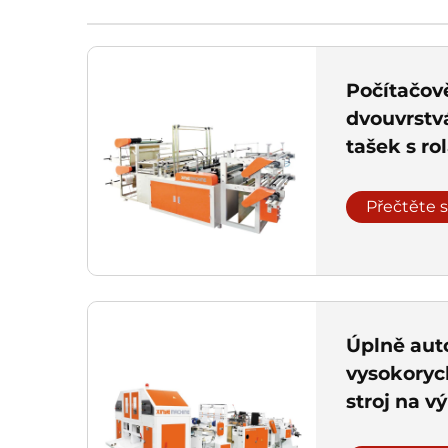
Počítačov
dvouvrstvá
tašek s r
vestovité 
Přečtěte s
Úplně aut
vysokoryc
stroj na v
rolákem