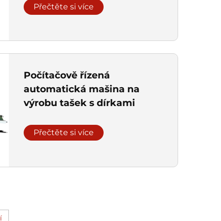
Přečtěte si více
Počítačově řízená
automatická mašina na
výrobu tašek s dírkami
Přečtěte si více
í