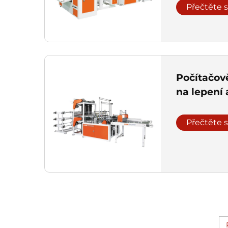
Přečtěte s
Počítačov
na lepení 
Přečtěte s