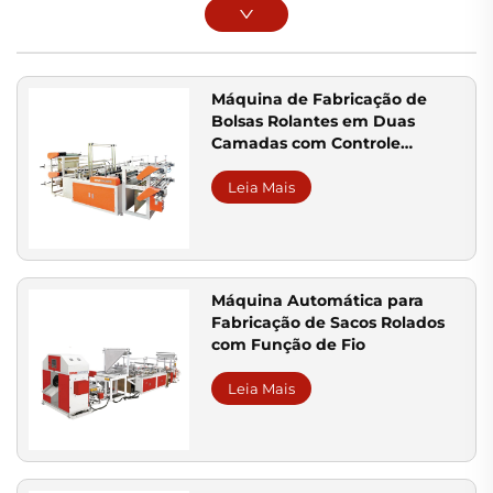
Máquina de Fabricação de
Bolsas Rolantes em Duas
Camadas com Controle
Computadorizado para Bolsas
Vestíveis e Planas
Leia Mais
Máquina Automática para
Fabricação de Sacos Rolados
com Função de Fio
Leia Mais