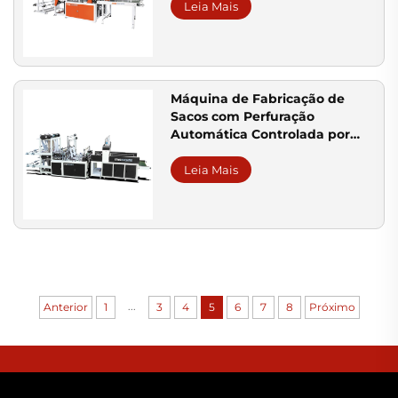
Leia Mais
Máquina de Fabricação de
Sacos com Perfuração
Automática Controlada por
Computador
Leia Mais
...
Anterior
1
3
4
5
6
7
8
Próximo