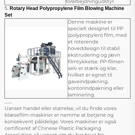
forarbejdningudstyr.
5.
Rotary Head Polypropylene Film Blowing Machine
Set
Denne maskine er
specielt designet til PP
(polypropylen) film, med
et roterende
hoveddesign til stabil
ekstrudering og jævn
filmtykkelse. PP-filmen
selv er stærk og klar,
hvilket er egnet til
gaveindpakning,
kontorindpakning eller
laminering.
......
Uanset handel eller størrelse, vil du finde vores
blæsefilm-maskiner er nemme at betjene og
konsekvent pålidelige. Vores maskiner er også
certificeret af Chinese Plastic Packaging
Association, så uanset om du har brug for