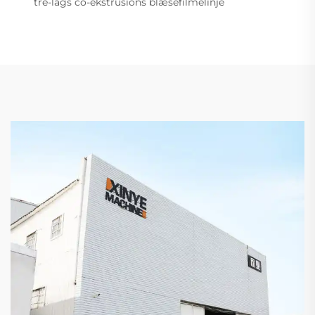
tre-lags co-ekstrusions blæsefilmelinje