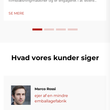
filmblæsningmaskiner og er engageret i at levere
innovative løsninger til plastikindpakningsindustrien.
Vores filmblæsningmaskiner anvender avanceret
SE MERE
teknologi, er højtydende, energieffektive og stabile,
og er egnet til produktion af forskellige typer
plastfilm.
Hvad vores kunder siger
Marco Rossi
ejer af en mindre
emballagefabrik