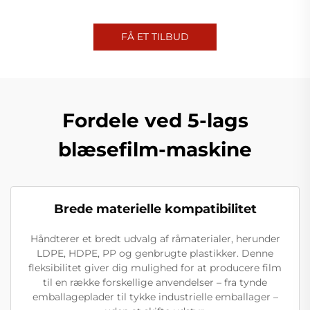
FÅ ET TILBUD
Fordele ved 5-lags
blæsefilm-maskine
Brede materielle kompatibilitet
Håndterer et bredt udvalg af råmaterialer, herunder
LDPE, HDPE, PP og genbrugte plastikker. Denne
fleksibilitet giver dig mulighed for at producere film
til en række forskellige anvendelser – fra tynde
emballageplader til tykke industrielle emballager –