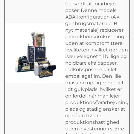
begyndt at forarbejde
poser. Denne models
ABA-konfiguration (A =
genbrugsmateriale; B =
nyt materiale) reducerer
produktionsomkostninger
uden at kompromittere
kvaliteten, hvilket gør den
især velegnet til billige og
holdbare affaldsposer,
indkobsposer eller let
emballagefilm. Den lille
maskine optager meget
lidt gulvplads, hvilket er
en fordel, når man lejer
produktions/forarbejdning
plads og stadig ønsker at
opnå en højere
produktionshastighed
uden investering i større