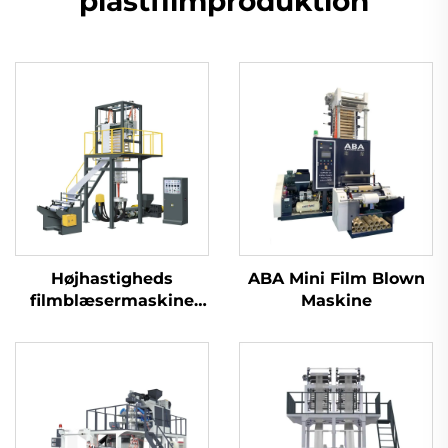
plastfilmproduktion
Højhastigheds
ABA Mini Film Blown
filmblæsermaskine
Maskine
(Model B)