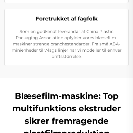
Foretrukket af fagfolk
Som en godkendt leverandør af China Plastic
Packaging Association opfylder vores blæsefilm-
maskiner strenge branchestandarder. Fra små ABA-
minienheder til 7-lags linjer har vi modeller til enhver
driftsstørrelse.
Blæsefilm-maskine: Top
multifunktions ekstruder
sikrer fremragende