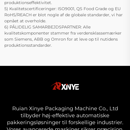
produktionseffektivitet.
5) Kvalitetscertificeringer: ISO9001, QS Food Grade og EU
RoHS/REACH er blot nogle af de globale standarder, vi har
opnået at overholde.
6) PÅLIDELIG SAMARBEJDSPARTNER: Alle
kvalitetskomponenter stammer fra verdensklassemærker
som Siemens, ABB og Omron for at leve op til nutidens
produktionsstandarder.
Ruian Xinye Packaging Machine Co., Ltd
tilbyder høj-effektive automatiske
pakkeringsløsninger til forskellige industrier.
Vores avancerede maskiner sikrer præcision,