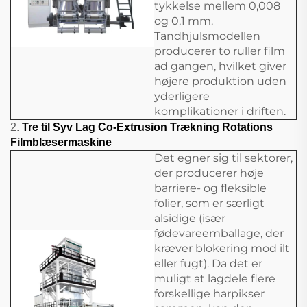
tykkelse mellem 0,008
og 0,1 mm.
Tandhjulsmodellen
producerer to ruller film
ad gangen, hvilket giver
højere produktion uden
yderligere
komplikationer i driften.
2.
Tre til Syv Lag Co-Extrusion Trækning Rotations
Filmblæsermaskine
Det egner sig til sektorer,
der producerer høje
barriere- og fleksible
folier, som er særligt
alsidige (især
fødevareemballage, der
kræver blokering mod ilt
eller fugt). Da det er
muligt at lagdele flere
forskellige harpikser