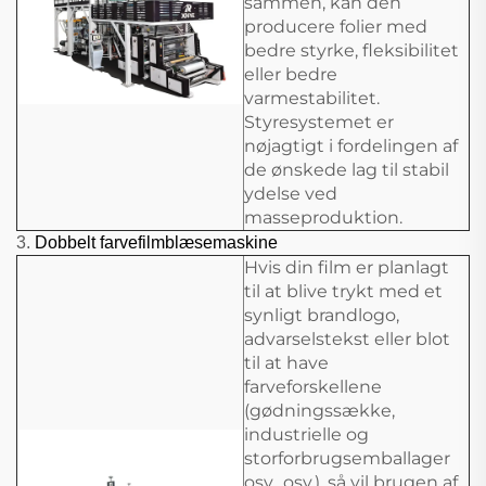
sammen, kan den
producere folier med
bedre styrke, fleksibilitet
eller bedre
varmestabilitet.
Styresystemet er
nøjagtigt i fordelingen af
de ønskede lag til stabil
ydelse ved
masseproduktion.
3.
Dobbelt farvefilmblæsemaskine
Hvis din film er planlagt
til at blive trykt med et
synligt brandlogo,
advarselstekst eller blot
til at have
farveforskellene
(gødningssække,
industrielle og
storforbrugsemballager
osv., osv.), så vil brugen af