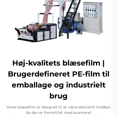
Høj-kvalitets blæsefilm |
Brugerdefineret PE-film til
emballage og industrielt
brug
Vores blæsefilm er designet til at være ekstremt holdbar,
da den er fremstillet med avanceret