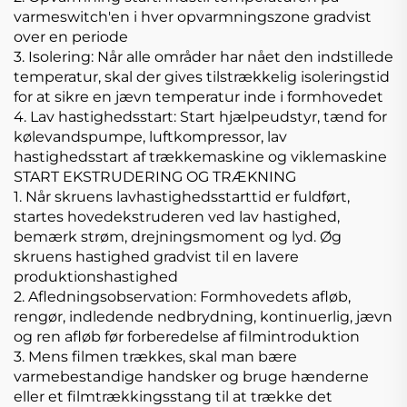
varmeswitch'en i hver opvarmningszone gradvist
over en periode
3. Isolering: Når alle områder har nået den indstillede
temperatur, skal der gives tilstrækkelig isoleringstid
for at sikre en jævn temperatur inde i formhovedet
4. Lav hastighedsstart: Start hjælpeudstyr, tænd for
kølevandspumpe, luftkompressor, lav
hastighedsstart af trækkemaskine og viklemaskine
START EKSTRUDERING OG TRÆKNING
1. Når skruens lavhastighedsstarttid er fuldført,
startes hovedekstruderen ved lav hastighed,
bemærk strøm, drejningsmoment og lyd. Øg
skruens hastighed gradvist til en lavere
produktionshastighed
2. Afledningsobservation: Formhovedets afløb,
rengør, indledende nedbrydning, kontinuerlig, jævn
og ren afløb før forberedelse af filmintroduktion
3. Mens filmen trækkes, skal man bære
varmebestandige handsker og bruge hænderne
eller et filmtrækkingsstang til at trække det