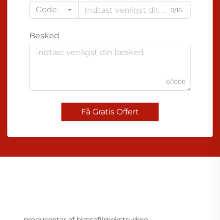
Code
0/16
Besked
0/1000
Få Gratis Offert
producenter af blæsefilmekstrudere